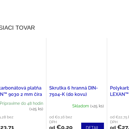
SIACI TOVAR
karbonátová platňa
Skrutka 6 hranná DIN-
Polykar
N™ 9030 2 mm číra
7504-K (do kovu)
LEXAN™ 
3 mm čí
Pripravíme do 48 hodín
Skladom
(>25 ks)
(>25 ks)
,28 bez
od €0,16 bez
od €22,75 
DPH
DPH
23,71
€0,20
€27
od
od
DETAIL