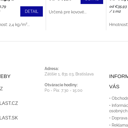
tková
Jednotkov
2,79
od €35,93
cena:
DETAIL
/ 1 m2
Určená pre kovové...
sť: 2,4 kg/m²...
Hmotnosť: 
Adresa:
Zátišie 1, 831 03, Bratislava
WEBY
INFORM
Otváracie hodiny:
VÁS
Z
Po - Pia: 7:30 - 15:00
• Obchod
LAST.CZ
• Informác
osobných
LAST.SK
• Doprava
• Reklama