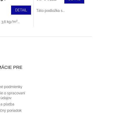
á
DETAIL
Táto podložka s...
3,6 kg/m²...
ÁCIE PRE
né podmienky
ie o spracovaní
 údajov
 a platba
čný poriadok