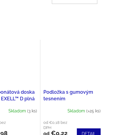
bonátová doska
Podložka s gumovým
EXELL™ D plná
tesnením
ra UV
Skladom
(3 ks)
Skladom
(>25 ks)
bez
od €0,18 bez
DPH
,98
€0,22
od
DETAIL