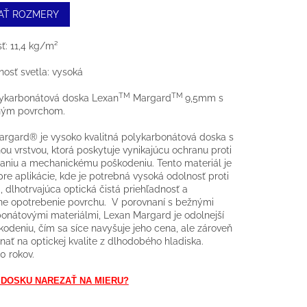
AŤ ROZMERY
: 11,4 kg/m²
nosť svetla: vysoká
TM
TM
lykarbonátová doska Lexan
Margard
9,5mm
s
ným povrchom.
rgard® je vysoko kvalitná polykarbonátová doska s
nou vrstvou, ktorá poskytuje vynikajúcu ochranu proti
aniu a mechanickému poškodeniu. Tento materiál je
pre aplikácie, kde je potrebná vysoká odolnosť proti
 dlhotrvajúca optická čistá priehľadnosť a
ne opotrebenie povrchu. V porovnaní s bežnými
onátovými materiálmi, Lexan Margard je odolnejší
kodeniu, čím sa síce navyšuje jeho cena, ale zároveň
znať na optickej kvalite z dlhodobého hladiska.
0 rokov.
 DOSKU NAREZAŤ NA MIERU?