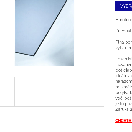
VYBR
Hmotnosť
Priepust
Plná po
vytvrde
Lexan Ma
inovatív
poškriab
ideálny 
nárazom,
minimál
polykarb
voči poš
je to po
Záruka 2
CHCETE