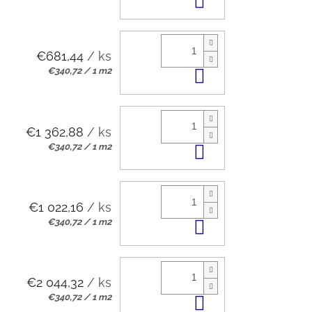
Do košíka
cena:
€681,44
/ ks
Jednotková
€340,72 / 1 m2
Do košíka
cena:
€1 362,88
/ ks
Jednotková
€340,72 / 1 m2
Do košíka
cena:
€1 022,16
/ ks
Jednotková
€340,72 / 1 m2
Do košíka
cena:
€2 044,32
/ ks
Jednotková
€340,72 / 1 m2
Do košíka
cena: