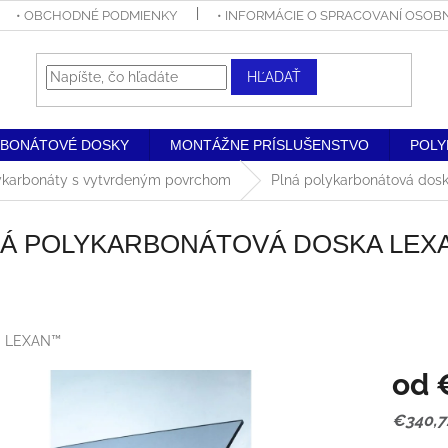
• OBCHODNÉ PODMIENKY
• INFORMÁCIE O SPRACOVANÍ OSO
HĽADAŤ
RBONÁTOVÉ DOSKY
MONTÁŽNE PRÍSLUŠENSTVO
POLY
ykarbonáty s vytvrdeným povrchom
Plná polykarbonátová d
NÁ POLYKARBONÁTOVÁ DOSKA LE
:
LEXAN™
od
Jednot
€340,7
cena: