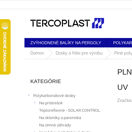
Prejsť
na
obsah
ZVÝHODNENÉ BALÍKY NA PERGOLY
POLYKA
Domov
Dosky a fólie pre výrobu
Plné pol
B
PL
Preskočiť
O
kategórie
KATEGÓRIE
UV
Č
Polykarbonátové dosky
N
Značka
Na prístrešok
Teploreflexné - SOLAR CONTROL
Ý
Na skleníky a pareniská
P
Na zimné záhrady