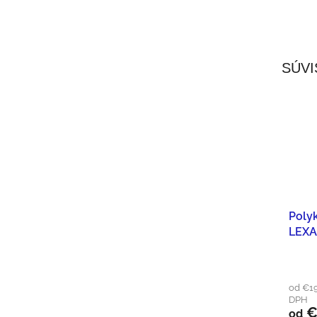
SÚVI
Poly
LEXA
od €19
DPH
€
od