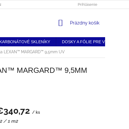
BNÝCH ÚDAJOV
• DOPRAVA A PLATBA
Prihlásenie
• REKLAMAČNÝ PORIAD
NÁKUPNÝ
Prázdny košík
KOŠÍK
KARBONÁTOVÉ SKLENÍKY
DOSKY A FÓLIE PRE VÝROBU
oska LEXAN™ MARGARD™ 9,5mm UV
XAN™ MARGARD™ 9,5MM
€340,72
/ ks
ková
2 / 1 m2