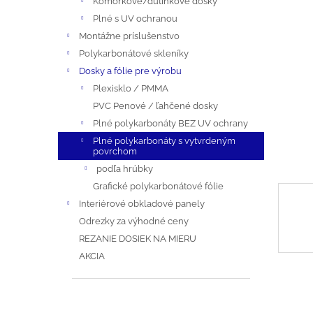
Komôrkové/dutinkové dosky
A
Plné s UV ochranou
N
Montážne príslušenstvo
Polykarbonátové skleníky
E
Dosky a fólie pre výrobu
Plexisklo / PMMA
L
PVC Penové / ľahčené dosky
Plné polykarbonáty BEZ UV ochrany
Plné polykarbonáty s vytvrdeným
povrchom
podľa hrúbky
Grafické polykarbonátové fólie
Interiérové obkladové panely
Odrezky za výhodné ceny
REZANIE DOSIEK NA MIERU
AKCIA