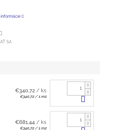
 informácie
AŤ SA
€340,72
/ ks
Jednotková
€340,72 / 1 m2
Do košíka
cena:
€681,44
/ ks
Jednotková
€340,72 / 1 m2