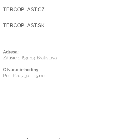
A
T
TERCOPLAST.CZ
C
I
I
TERCOPLAST.SK
E
E
P
Adresa:
Zátišie 1, 831 03, Bratislava
R
Otváracie hodiny:
V
Po - Pia: 7:30 - 15:00
K
Y
V
Ý
P
I