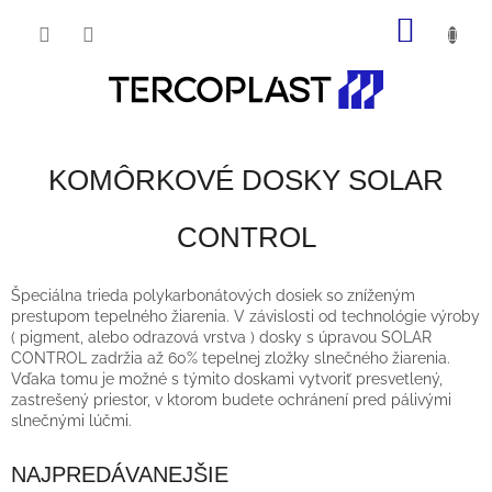
Prejsť
NÁKU
na
obsah
KOŠÍK
KOMÔRKOVÉ DOSKY SOLAR
CONTROL
Špeciálna trieda polykarbonátových dosiek so zníženým
prestupom tepelného žiarenia. V závislosti od technológie výroby
( pigment, alebo odrazová vrstva ) dosky s úpravou SOLAR
CONTROL zadržia až 60% tepelnej zložky slnečného žiarenia.
Vďaka tomu je možné s týmito doskami vytvoriť presvetlený,
zastrešený priestor, v ktorom budete ochránení pred pálivými
slnečnými lúčmi.
NAJPREDÁVANEJŠIE