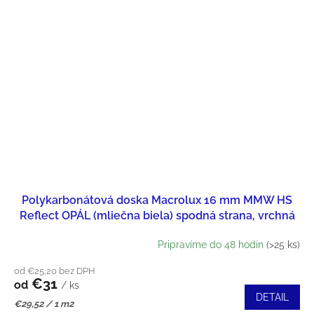
Polykarbonátová doska Macrolux 16 mm MMW HS
Reflect OPÁL (mliečna biela) spodná strana, vrchná
strieborná
Pripravíme do 48 hodín
(>25 ks)
od €25,20 bez DPH
€31
od
/ ks
DETAIL
Jednotková
€29,52 / 1 m2