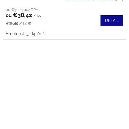
od €31,24 bez DPH
€38,42
od
/ ks
DETAIL
Jednotková
€36,59 / 1 m2
cena:
Hmotnosť: 3,1 kg/m²...