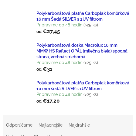
Polykarbonátová platňa Carboplak komôrková
16 mm Šedá SILVER s 2UV filtrom
Pripravíme do 48 hodín
(>25 ks)
€27,45
od
Polykarbonátová doska Macrolux 16 mm
MMW HS Reflect OPÁL (mliečna biela) spodná
strana, vrchná strieborná
Pripravíme do 48 hodín
(>25 ks)
€31
od
Polykarbonátová platňa Carboplak komôrková
10 mm šedá SILVER s 1UV filtrom
Pripravíme do 48 hodín
(>25 ks)
€17,20
od
R
Odporúčame
Najlacnejšie
Najdrahšie
A