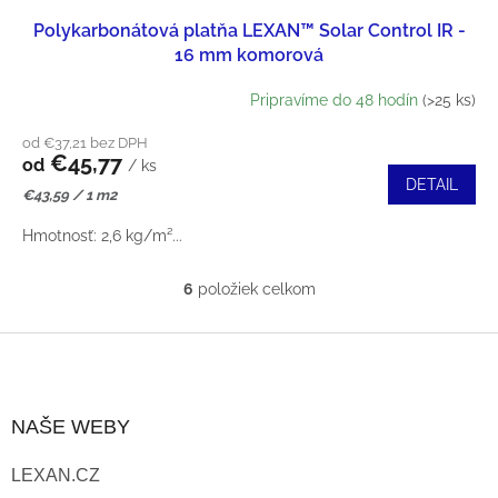
Polykarbonátová platňa LEXAN™ Solar Control IR -
16 mm komorová
Pripravíme do 48 hodín
(>25 ks)
od €37,21 bez DPH
€45,77
od
/ ks
DETAIL
Jednotková
€43,59 / 1 m2
cena:
Hmotnosť: 2,6 kg/m²...
6
položiek celkom
O
V
Z
L
Á
NAŠE WEBY
Á
P
D
LEXAN.CZ
Ä