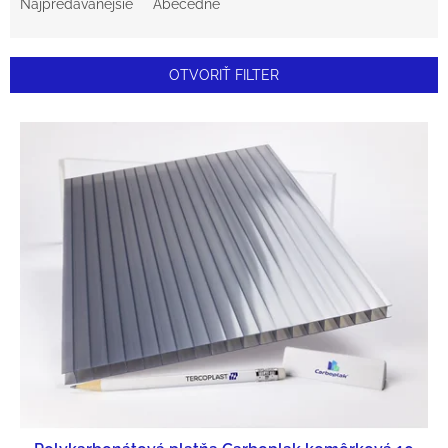
Najpredávanejšie
Abecedne
D
E
OTVORIŤ FILTER
N
V
I
Ý
E
P
P
I
R
S
O
P
D
R
U
O
K