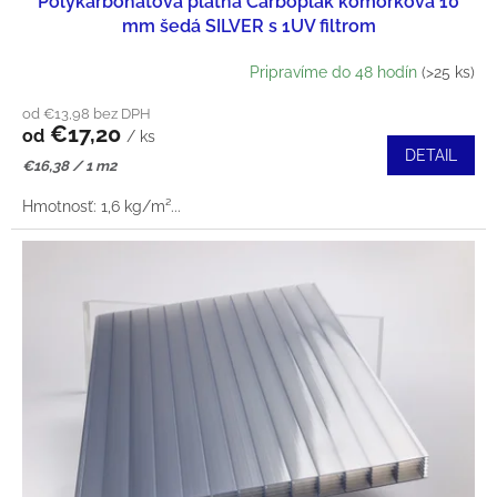
Polykarbonátová platňa Carboplak komôrková 10
D
T
mm šedá SILVER s 1UV filtrom
U
O
Pripravíme do 48 hodín
(>25 ks)
K
V
od €13,98 bez DPH
€17,20
T
od
/ ks
DETAIL
Jednotková
€16,38 / 1 m2
O
cena:
Hmotnosť: 1,6 kg/m²...
V