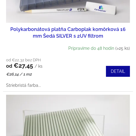
Polykarbonátová platňa Carboplak komôrková 16
mm Šedá SILVER s 2UV filtrom
Pripravíme do 48 hodín
(>25 ks)
od €22,32 bez DPH
€27,45
od
/ ks
DETAIL
Jednotková
€26,14 / 1 m2
cena:
Striebristá farba...