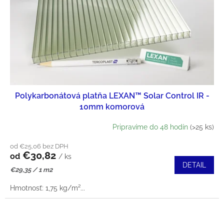
Polykarbonátová platňa LEXAN™ Solar Control IR -
10mm komorová
Pripravíme do 48 hodín
(>25 ks)
od €25,06 bez DPH
€30,82
od
/ ks
DETAIL
Jednotková
€29,35 / 1 m2
cena:
Hmotnosť: 1,75 kg/m²...