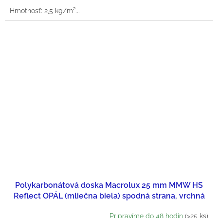
cena:
Hmotnosť: 2,5 kg/m²...
Polykarbonátová doska Macrolux 25 mm MMW HS
Reflect OPÁL (mliečna biela) spodná strana, vrchná
strieborná
Pripravíme do 48 hodín
(>25 ks)