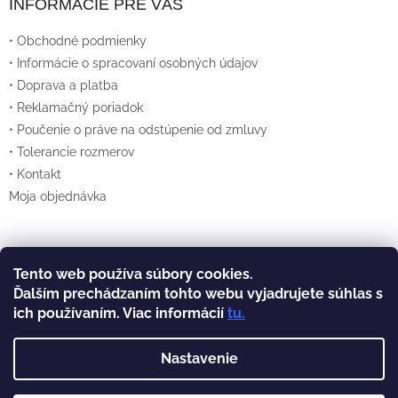
INFORMÁCIE PRE VÁS
S
• Obchodné podmienky
U
• Informácie o spracovaní osobných údajov
• Doprava a platba
• Reklamačný poriadok
• Poučenie o práve na odstúpenie od zmluvy
• Tolerancie rozmerov
• Kontakt
Moja objednávka
Tento web používa súbory cookies.
Vytvoril Shoptet
Ďalším prechádzaním tohto webu vyjadrujete súhlas s
ich používaním. Viac informácií
tu
.
Copyright 2026
Lexan.sk
. Všetky práva
vyhradené.
Nastavenie