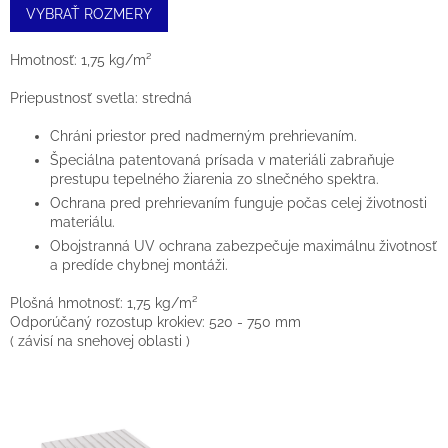
VYBRAŤ ROZMERY
Hmotnosť: 1,75 kg/m²
Priepustnosť svetla: stredná
Chráni priestor pred nadmerným prehrievaním.
Špeciálna patentovaná prísada v materiáli zabraňuje
prestupu tepelného žiarenia zo slnečného spektra.
Ochrana pred prehrievaním funguje počas celej životnosti
materiálu.
Obojstranná UV ochrana zabezpečuje maximálnu životnosť
a predíde chybnej montáži.
Plošná hmotnosť: 1,75 kg/m­²
Odporúčaný rozostup krokiev: 520 - 750 mm
( závisí na snehovej oblasti )