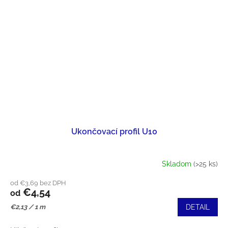
Ukončovací profil U10
Skladom
(>25 ks)
od €3,69 bez DPH
€4,54
od
Jednotková
€2,13 / 1 m
DETAIL
cena: