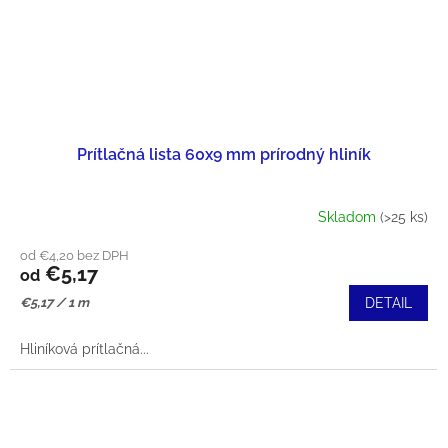
Prítlačná lista 60x9 mm prírodný hliník
Skladom
(>25 ks)
od €4,20 bez DPH
€5,17
od
Jednotková
€5,17 / 1 m
DETAIL
cena:
Hliníková prítlačná...