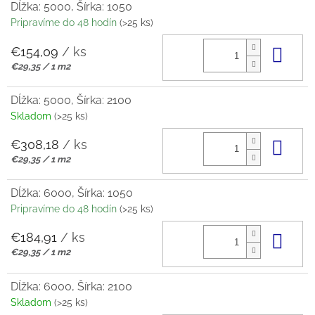
Dĺžka: 5000, Šírka: 1050
Pripravíme do 48 hodín
(>25 ks)
€154,09
/ ks
Do 
Jednotková
€29,35 / 1 m2
cena:
Dĺžka: 5000, Šírka: 2100
Skladom
(>25 ks)
€308,18
/ ks
Do 
Jednotková
€29,35 / 1 m2
cena:
Dĺžka: 6000, Šírka: 1050
Pripravíme do 48 hodín
(>25 ks)
€184,91
/ ks
Do 
Jednotková
€29,35 / 1 m2
cena:
Dĺžka: 6000, Šírka: 2100
Skladom
(>25 ks)