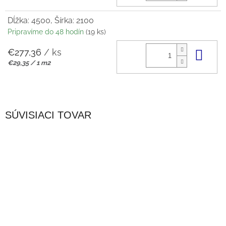
cena:
Dĺžka: 4500, Šírka: 2100
Pripravíme do 48 hodín
(19 ks)
€277,36
/ ks
Do 
Jednotková
€29,35 / 1 m2
cena:
SÚVISIACI TOVAR