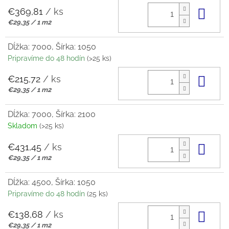
€369,81
/ ks
Do 
Jednotková
€29,35 / 1 m2
cena:
Dĺžka: 7000, Šírka: 1050
Pripravíme do 48 hodín
(>25 ks)
€215,72
/ ks
Do 
Jednotková
€29,35 / 1 m2
cena:
Dĺžka: 7000, Šírka: 2100
Skladom
(>25 ks)
€431,45
/ ks
Do 
Jednotková
€29,35 / 1 m2
cena:
Dĺžka: 4500, Šírka: 1050
Pripravíme do 48 hodín
(25 ks)
€138,68
/ ks
Do 
Jednotková
€29,35 / 1 m2