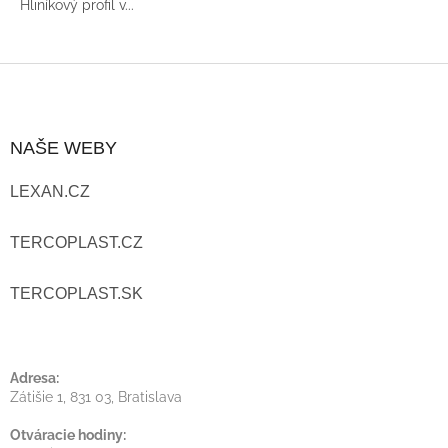
Hliníkový profil v...
Z
Á
NAŠE WEBY
P
LEXAN.CZ
Ä
T
TERCOPLAST.CZ
I
TERCOPLAST.SK
E
Adresa:
Zátišie 1, 831 03, Bratislava
Otváracie hodiny: