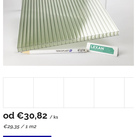
od
€30,82
/ ks
Jednotková
€29,35 / 1 m2
cena: