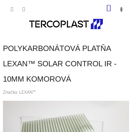
Prejsť
NÁKU
na
obsah
KOŠÍK
POLYKARBONÁTOVÁ PLATŇA
LEXAN™ SOLAR CONTROL IR -
10MM KOMOROVÁ
Značka:
LEXAN™