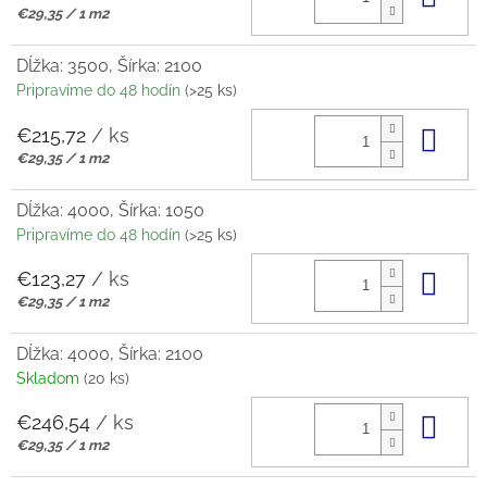
Jednotková
€29,35 / 1 m2
cena:
Dĺžka: 3500, Šírka: 2100
Pripravíme do 48 hodín
(>25 ks)
€215,72
/ ks
Do 
Jednotková
€29,35 / 1 m2
cena:
Dĺžka: 4000, Šírka: 1050
Pripravíme do 48 hodín
(>25 ks)
€123,27
/ ks
Do 
Jednotková
€29,35 / 1 m2
cena:
Dĺžka: 4000, Šírka: 2100
Skladom
(20 ks)
€246,54
/ ks
Do 
Jednotková
€29,35 / 1 m2
cena: