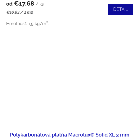
€17,68
od
/ ks
DETAIL
Jednotková
€16,84 / 1 m2
cena:
Hmotnosť: 1,5 kg/m²...
Polykarbonátová platňa Macrolux® Solid XL 3 mm