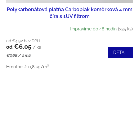
Polykarbonátová platňa Carboplak komôrková 4 mm
číra s 1UV filtrom
Pripravíme do 48 hodín
(>25 ks)
od €4,92 bez DPH
€6,05
od
/ ks
DETAIL
Jednotková
€7,68 / 1 m2
cena:
Hmotnosť: 0,8 kg/m²...