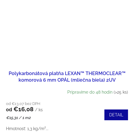
Polykarbonátová platňa LEXAN™ THERMOCLEAR™
komorová 6 mm OPÁL (mliečna biela) 2UV
Pripravíme do 48 hodín
(>25 ks)
od €13,07 bez DPH
€16,08
od
/ ks
DETAIL
Jednotková
€15,31 / 1 m2
cena:
Hmotnosť: 1,3 kg/m²...