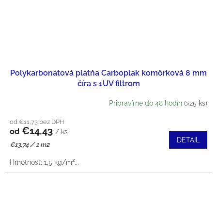
Polykarbonátová platňa Carboplak komôrková 8 mm
číra s 1UV filtrom
Pripravíme do 48 hodín
(>25 ks)
od €11,73 bez DPH
€14,43
od
/ ks
DETAIL
Jednotková
€13,74 / 1 m2
cena:
Hmotnosť: 1,5 kg/m²ㅤ...