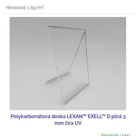
O
cena:
Hmotnosť: 1 kg/m²...
V
Polykarbonátová doska LEXAN™ EXELL™ D plná 3
mm číra UV
Skladom
(3 ks)