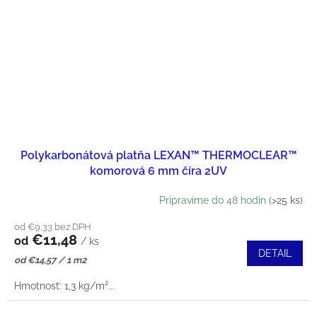
Polykarbonátová platňa LEXAN™ THERMOCLEAR™
komorová 6 mm číra 2UV
Pripravíme do 48 hodín
(>25 ks)
od €9,33 bez DPH
€11,48
od
/ ks
DETAIL
Jednotková
od €14,57 / 1 m2
cena:
Hmotnosť: 1,3 kg/m²...