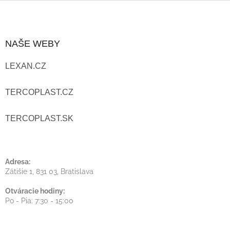
C
Z
I
Á
E
NAŠE WEBY
P
P
LEXAN.CZ
Ä
R
T
TERCOPLAST.CZ
V
I
K
TERCOPLAST.SK
Y
E
V
Adresa:
Ý
Zátišie 1, 831 03, Bratislava
P
Otváracie hodiny:
Po - Pia: 7:30 - 15:00
I
S