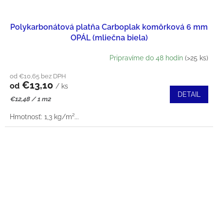
Polykarbonátová platňa Carboplak komôrková 6 mm
OPÁL (mliečna biela)
Pripravíme do 48 hodín
(>25 ks)
od €10,65 bez DPH
€13,10
od
/ ks
DETAIL
Jednotková
€12,48 / 1 m2
cena:
Hmotnosť: 1,3 kg/m²...