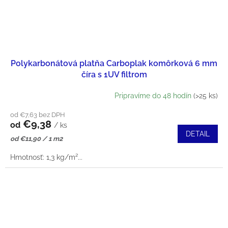
Polykarbonátová platňa Carboplak komôrková 6 mm
číra s 1UV filtrom
Pripravíme do 48 hodín
(>25 ks)
od €7,63 bez DPH
€9,38
od
/ ks
DETAIL
Jednotková
od €11,90 / 1 m2
cena:
Hmotnosť: 1,3 kg/m²...