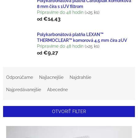
Polykarbonátová platňa Carboplak komôrková
8 mm číra s 1UV filtrom
Pripravíme do 48 hodín
(>25 ks)
€14,43
od
Polykarbonátová platňa LEXAN™
THERMOCLEAR™ komorová 4,5 mm číra 2UV
Pripravíme do 48 hodín
(>25 ks)
€9,27
od
R
Odporúčame
Najlacnejšie
Najdrahšie
A
Najpredávanejšie
Abecedne
D
E
OTVORIŤ FILTER
N
V
I