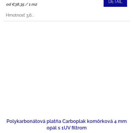
DETAIL
Jednotková
od €38,35 / 1 m2
cena:
Hmotnosť 3,6...
Polykarbonátová platňa Carboplak komôrková 4 mm
opál s 1UV filtrom