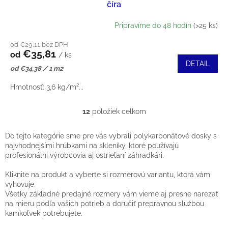
číra
Pripravíme do 48 hodín
(>25 ks)
od €29,11 bez DPH
€35,81
od
/ ks
DETAIL
Jednotková
od €34,38 / 1 m2
cena:
Hmotnosť: 3,6 kg/m²...
12
položiek celkom
O
Do tejto kategórie sme pre vás vybrali polykarbonátové dosky s
V
najvhodnejšími hrúbkami na skleníky, ktoré používajú
profesionálni výrobcovia aj ostrieľaní záhradkári.
L
Á
Kliknite na produkt a vyberte si rozmerovú variantu, ktorá vám
vyhovuje.
D
Všetky základné predajné rozmery vám vieme aj presne narezať
na mieru podľa vašich potrieb a doručiť prepravnou službou
A
kamkoľvek potrebujete.