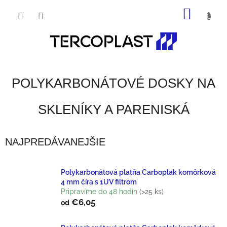
Prejsť
NÁKU
na
obsah
KOŠÍK
POLYKARBONÁTOVÉ DOSKY NA
SKLENÍKY A PARENISKÁ
NAJPREDÁVANEJŠIE
Polykarbonátová platňa Carboplak komôrková
4 mm číra s 1UV filtrom
Pripravíme do 48 hodín
(>25 ks)
€6,05
od