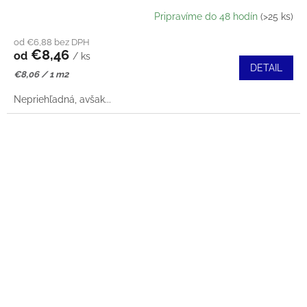
Pripravíme do 48 hodín
(>25 ks)
od €6,88 bez DPH
€8,46
od
/ ks
DETAIL
Jednotková
€8,06 / 1 m2
cena:
Nepriehľadná, avšak...