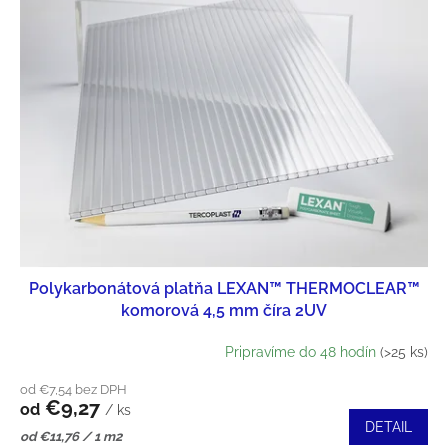
Ý
E
P
P
I
R
S
O
P
D
R
U
O
K
Polykarbonátová platňa LEXAN™ THERMOCLEAR™
D
T
komorová 4,5 mm číra 2UV
U
O
Pripravíme do 48 hodín
(>25 ks)
K
V
od €7,54 bez DPH
€9,27
T
od
/ ks
DETAIL
Jednotková
od €11,76 / 1 m2