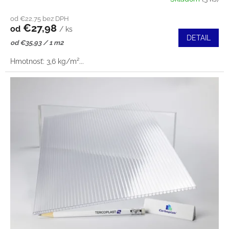
od €22,75 bez DPH
€27,98
od
/ ks
DETAIL
Jednotková
od €35,93 / 1 m2
cena:
Hmotnosť: 3,6 kg/m²...