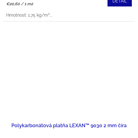
DETAIL
Jednotková
€20,60 / 1 m2
cena:
Hmotnosť: 1,75 kg/m²...
Polykarbonátová platňa LEXAN™ 9030 2 mm číra