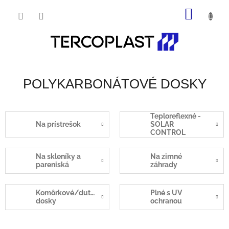
Prejsť
NÁKU
na
obsah
KOŠÍK
POLYKARBONÁTOVÉ DOSKY
Teploreflexné -
Na prístrešok
SOLAR
CONTROL
Na skleníky a
Na zimné
pareniská
záhrady
Komôrkové/dutinkové
Plné s UV
dosky
ochranou