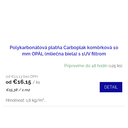
Polykarbonátová platňa Carboplak komôrková 10
mm OPÁL (mliečna biela) s 1UV filtrom
Pripravíme do 48 hodín
(>25 ks)
od €13,13 bez DPH
€16,15
od
/ ks
DETAIL
Jednotková
€15,38 / 1 m2
cena:
Hmotnosť: 1,6 kg/m²...