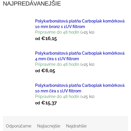
NAJPREDÁVANEJŠIE
Polykarbonátová platňa Carboplak komôrková
10 mm bronz s 1UV filtrom
Pripravíme do 48 hodín
(>25 ks)
€16,15
od
Polykarbonátová platňa Carboplak komôrková
4 mm číra s 1UV filtrom
Pripravíme do 48 hodín
(>25 ks)
€6,05
od
Polykarbonátová platňa Carboplak komôrková
10 mm číra s 1UV filtrom
Pripravíme do 48 hodín
(>25 ks)
€15,37
od
R
Odporúčame
Najlacnejšie
Najdrahšie