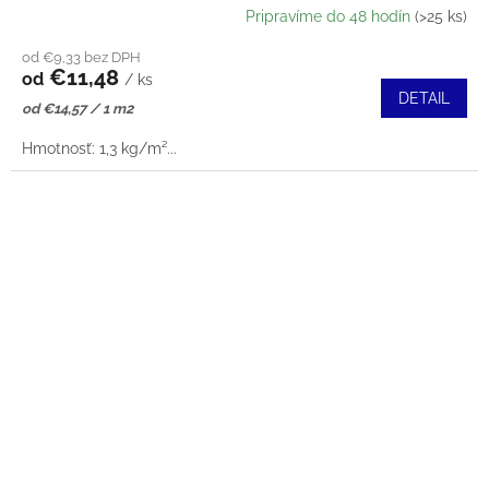
Pripravíme do 48 hodín
(>25 ks)
od €9,33 bez DPH
€11,48
od
/ ks
DETAIL
Jednotková
od €14,57 / 1 m2
cena:
Hmotnosť: 1,3 kg/m²...