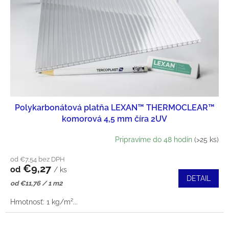
Polykarbonátová platňa LEXAN™ THERMOCLEAR™
komorová 4,5 mm číra 2UV
Pripravíme do 48 hodín
(>25 ks)
od €7,54 bez DPH
€9,27
od
/ ks
DETAIL
Jednotková
od €11,76 / 1 m2
cena:
Hmotnosť: 1 kg/m²...