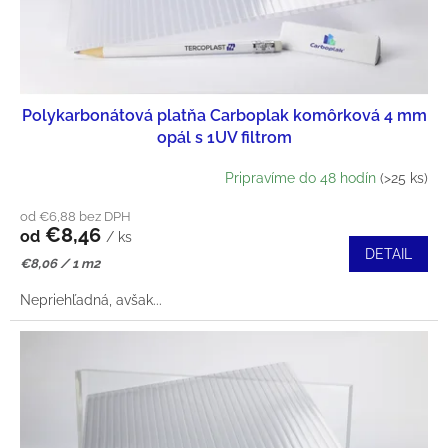
Polykarbonátová platňa Carboplak komôrková 4 mm
opál s 1UV filtrom
Pripravíme do 48 hodín
(>25 ks)
od €6,88 bez DPH
€8,46
od
/ ks
DETAIL
Jednotková
€8,06 / 1 m2
cena:
Nepriehľadná, avšak...