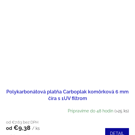
Polykarbonátová platňa Carboplak komôrková 6 mm
číra s 1UV filtrom
Pripravíme do 48 hodín
(>25 ks)
od €7,63 bez DPH
€9,38
od
/ ks
DETAIL