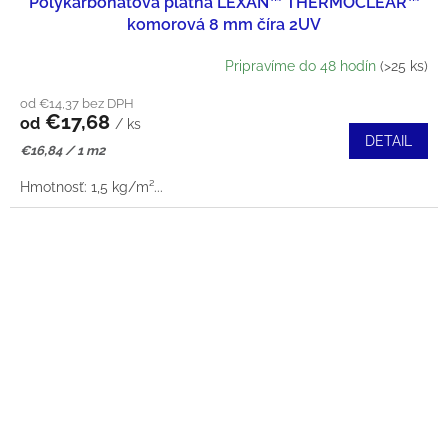
Polykarbonátová platňa LEXAN™ THERMOCLEAR™
komorová 8 mm číra 2UV
Pripravíme do 48 hodín
(>25 ks)
od €14,37 bez DPH
€17,68
od
/ ks
DETAIL
Jednotková
€16,84 / 1 m2
cena:
Hmotnosť: 1,5 kg/m²...