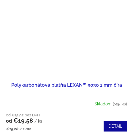
Polykarbonátová platňa LEXAN™ 9030 1 mm číra
Skladom
(>25 ks)
od €15,92 bez DPH
€19,58
od
/ ks
DETAIL
Jednotková
€15,28 / 1 m2