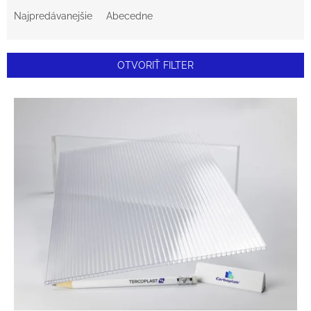
A
Najpredávanejšie
Abecedne
D
E
OTVORIŤ FILTER
N
V
I
Ý
E
P
P
I
R
S
O
P
D
R
U
O