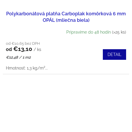
Polykarbonátová platňa Carboplak komôrková 6 mm
OPÁL (mliečna biela)
Pripravíme do 48 hodín
(>25 ks)
od €10,65 bez DPH
€13,10
od
/ ks
DETAIL
Jednotková
€12,48 / 1 m2
cena:
Hmotnosť: 1,3 kg/m²...