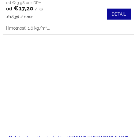
od €13,98 bez DPH
€17,20
od
/ ks
DETAIL
Jednotková
€16,38 / 1 m2
cena:
Hmotnosť: 1,6 kg/m²...