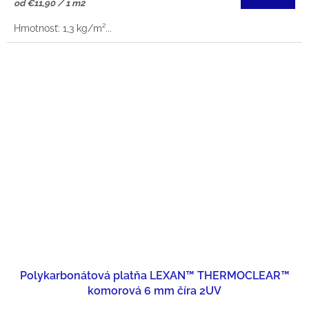
Jednotková
od €11,90 / 1 m2
cena:
Hmotnosť: 1,3 kg/m²...
Polykarbonátová platňa LEXAN™ THERMOCLEAR™
komorová 6 mm číra 2UV