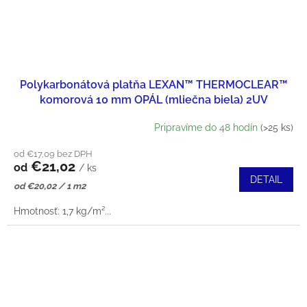
Polykarbonátová platňa LEXAN™ THERMOCLEAR™
komorová 10 mm OPÁL (mliečna biela) 2UV
Pripravíme do 48 hodín
(>25 ks)
od €17,09 bez DPH
€21,02
od
/ ks
DETAIL
Jednotková
od €20,02 / 1 m2
cena:
Hmotnosť: 1,7 kg/m²...