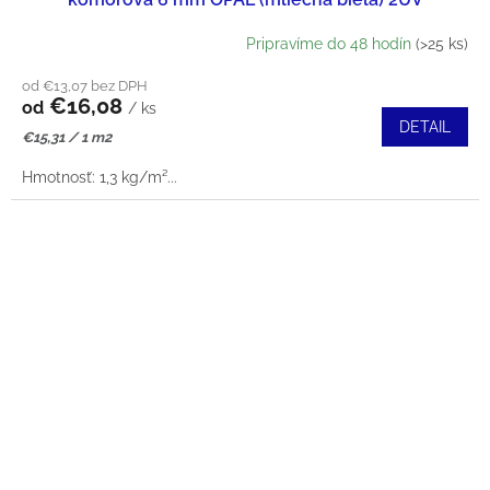
Pripravíme do 48 hodín
(>25 ks)
od €13,07 bez DPH
€16,08
od
/ ks
DETAIL
Jednotková
€15,31 / 1 m2
cena:
Hmotnosť: 1,3 kg/m²...