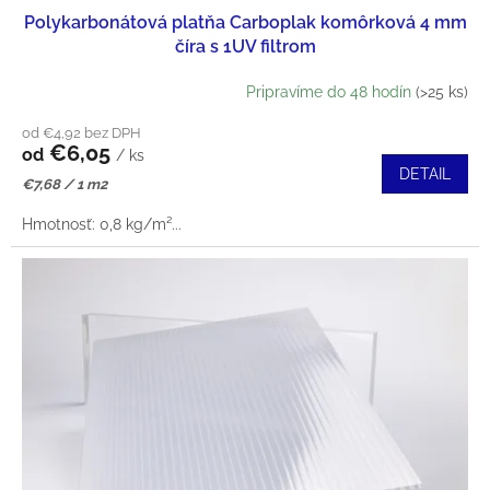
K
Polykarbonátová platňa Carboplak komôrková 4 mm
D
T
číra s 1UV filtrom
U
O
Pripravíme do 48 hodín
(>25 ks)
K
V
od €4,92 bez DPH
€6,05
T
od
/ ks
DETAIL
Jednotková
€7,68 / 1 m2
O
cena:
Hmotnosť: 0,8 kg/m²...
V