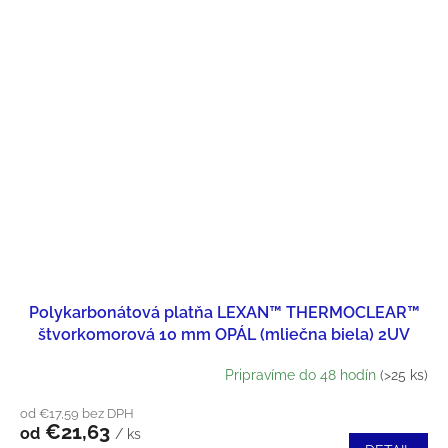
Polykarbonátová platňa LEXAN™ THERMOCLEAR™
štvorkomorová 10 mm OPÁL (mliečna biela) 2UV
Pripravíme do 48 hodín
(>25 ks)
od €17,59 bez DPH
€21,63
od
/ ks