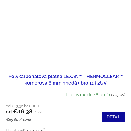
Polykarbonátová platňa LEXAN™ THERMOCLEAR™
komorová 6 mm hnedá ( bronz ) 2UV
Pripravíme do 48 hodín
(>25 ks)
od €13,32 bez DPH
€16,38
od
/ ks
DETAIL
Jednotková
€15,60 / 1 m2
cena:
Hmotnosť: 1,3 kg/m²...