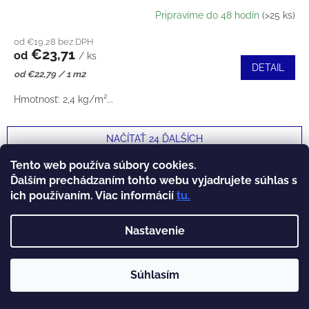
Pripravíme do 48 hodín
(>25 ks)
od €19,28 bez DPH
€23,71
od
/ ks
DETAIL
Jednotková
od €22,79 / 1 m2
cena:
Hmotnosť: 2,4 kg/m²...
NAČÍTAŤ 24 ĎALŠÍCH
S
1
4
Tento web používa súbory cookies.
Ďalším prechádzaním tohto webu vyjadrujete súhlas s
O
78
položiek celkom
T
ich používaním. Viac informácií
tu
.
HORE
R
V
Á
Nastavenie
L
Z
N
Á
K
Á
Súhlasím
D
NAŠE WEBY
O
P
A