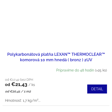
Polykarbonátová platňa LEXAN™ THERMOCLEAR™
komorová 10 mm hnedá ( bronz ) 2UV
Pripravíme do 48 hodín
(>25 ks)
od €17,42 bez DPH
€21,43
od
/ ks
DETAIL
Jednotková
od €20,41 / 1 m2
cena:
Hmotnosť: 1,7 kg/m²...