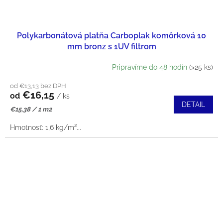
Polykarbonátová platňa Carboplak komôrková 10
mm bronz s 1UV filtrom
Pripravíme do 48 hodín
(>25 ks)
od €13,13 bez DPH
€16,15
od
/ ks
DETAIL
Jednotková
€15,38 / 1 m2
cena:
Hmotnosť: 1,6 kg/m²...