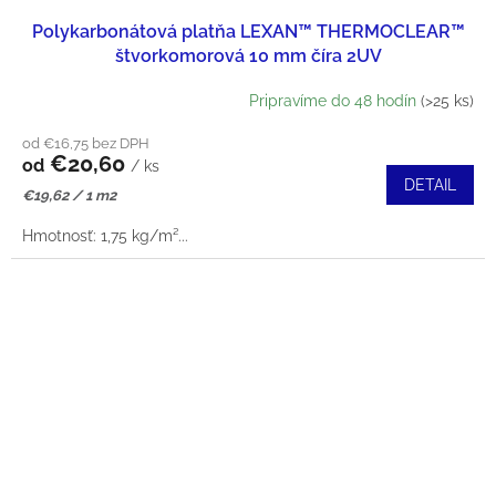
Polykarbonátová platňa LEXAN™ THERMOCLEAR™
štvorkomorová 10 mm číra 2UV
Pripravíme do 48 hodín
(>25 ks)
od €16,75 bez DPH
€20,60
od
/ ks
DETAIL
Jednotková
€19,62 / 1 m2
cena:
Hmotnosť: 1,75 kg/m²...