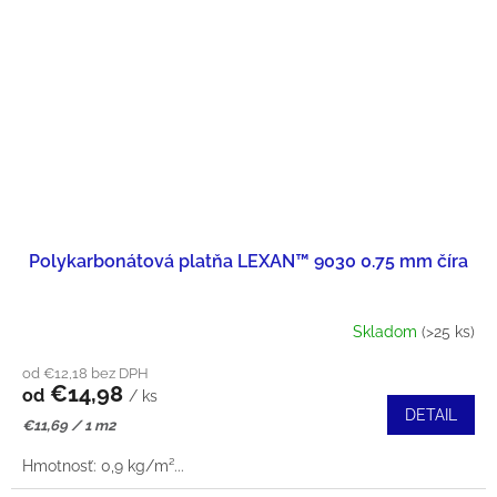
Polykarbonátová platňa LEXAN™ 9030 0.75 mm číra
Skladom
(>25 ks)
od €12,18 bez DPH
€14,98
od
/ ks
DETAIL
Jednotková
€11,69 / 1 m2
cena:
Hmotnosť: 0,9 kg/m²...