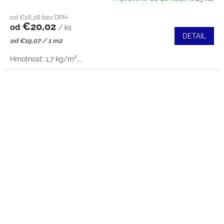
od €16,28 bez DPH
€20,02
od
/ ks
DETAIL
Jednotková
od €19,07 / 1 m2
cena:
Hmotnosť: 1,7 kg/m²...