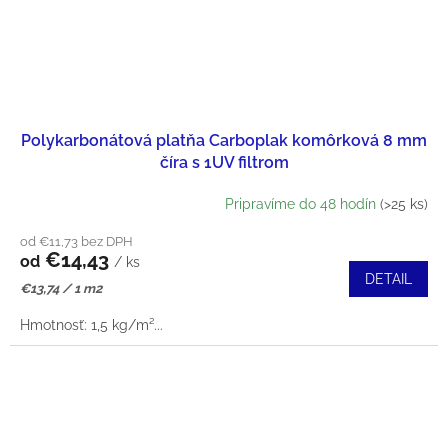
Polykarbonátová platňa Carboplak komôrková 8 mm
číra s 1UV filtrom
Pripravíme do 48 hodín
(>25 ks)
od €11,73 bez DPH
€14,43
od
/ ks
DETAIL
Jednotková
€13,74 / 1 m2
cena:
Hmotnosť: 1,5 kg/m²ㅤ...