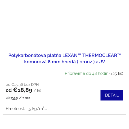
Polykarbonátová platňa LEXAN™ THERMOCLEAR™
komorová 8 mm hnedá ( bronz ) 2UV
Pripravíme do 48 hodín
(>25 ks)
od €15,36 bez DPH
€18,89
od
/ ks
DETAIL
Jednotková
€17,99 / 1 m2
cena:
Hmotnosť: 1,5 kg/m²...