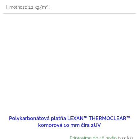
cena:
Hmotnosť: 1,2 kg/m²...
Polykarbonátová platňa LEXAN™ THERMOCLEAR™
komorová 10 mm číra 2UV
Pripravíme do 48 hodín
(>25 ks)