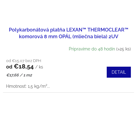
Polykarbonátová platňa LEXAN™ THERMOCLEAR™
komorová 8 mm OPÁL (mliečna biela) 2UV
Pripravíme do 48 hodín
(>25 ks)
od €15,07 bez DPH
€18,54
od
/ ks
DETAIL
Jednotková
€17,66 / 1 m2
cena:
Hmotnosť: 1,5 kg/m²...