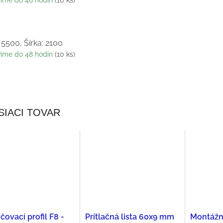
víme do 48 hodín
(10 ks)
 5500, Šírka: 2100
víme do 48 hodín
(10 ks)
SIACI TOVAR
ovací profil F8 -
Prítlačná lista 60x9 mm
Montážn