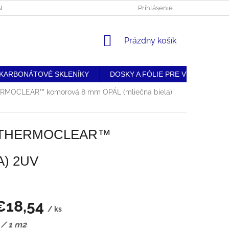
BNÝCH ÚDAJOV
• DOPRAVA A PLATBA
Prihlásenie
• REKLAMAČNÝ PORIAD
NÁKUPNÝ
Prázdny košík
KOŠÍK
KARBONÁTOVÉ SKLENÍKY
DOSKY A FÓLIE PRE VÝROBU
ERMOCLEAR™ komorová 8 mm OPÁL (mliečna biela)
 THERMOCLEAR™
) 2UV
€18,54
/ ks
ková
 / 1 m2