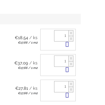
€18,54
/ ks
Jednotková
€17,66 / 1 m2
Do košíka
cena:
€37,09
/ ks
Jednotková
€17,66 / 1 m2
Do košíka
cena:
€27,81
/ ks
Jednotková
€17,66 / 1 m2
Do košíka
cena: