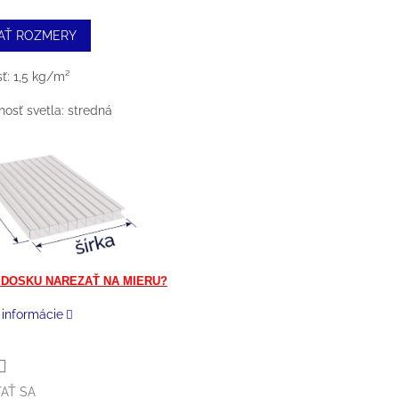
AŤ ROZMERY
: 1,5 kg/m²
nosť svetla: stredná
 DOSKU NAREZAŤ NA MIERU?
 informácie
AŤ SA