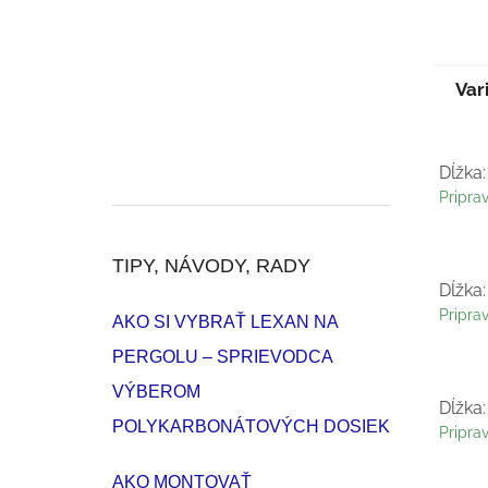
Var
Dĺžka:
Pripra
TIPY, NÁVODY, RADY
Dĺžka:
Pripra
AKO SI VYBRAŤ LEXAN NA
PERGOLU – SPRIEVODCA
VÝBEROM
Dĺžka:
POLYKARBONÁTOVÝCH DOSIEK
Pripra
AKO MONTOVAŤ