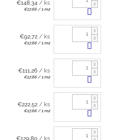
€148,34
/ ks
Jednotková
€17,66 / 1 m2
Do košíka
cena:
€92,72
/ ks
Jednotková
€17,66 / 1 m2
Do košíka
cena:
€111,26
/ ks
Jednotková
€17,66 / 1 m2
Do košíka
cena:
€222,52
/ ks
Jednotková
€17,66 / 1 m2
Do košíka
cena:
€129,80
/ ks