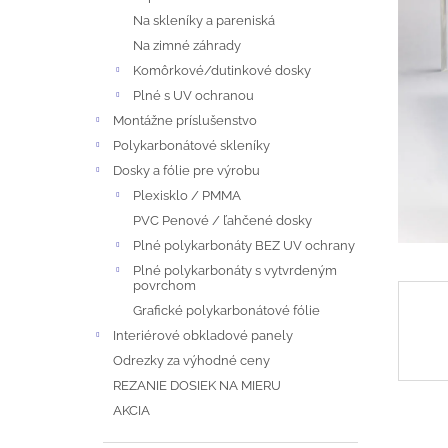
Na skleníky a pareniská
A
Na zimné záhrady
N
Komôrkové/dutinkové dosky
Plné s UV ochranou
E
Montážne príslušenstvo
Polykarbonátové skleníky
L
Dosky a fólie pre výrobu
Plexisklo / PMMA
PVC Penové / ľahčené dosky
Plné polykarbonáty BEZ UV ochrany
Plné polykarbonáty s vytvrdeným
povrchom
Grafické polykarbonátové fólie
Interiérové obkladové panely
Odrezky za výhodné ceny
REZANIE DOSIEK NA MIERU
AKCIA