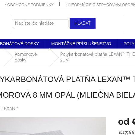
• OBCHODNÉ PODMIENKY
• INFORMÁCIE O SPRACOVANÍ OSO
HĽADAŤ
RBONÁTOVÉ DOSKY
MONTÁŽNE PRÍSLUŠENSTVO
POLY
Komôrkové
Polykarbonátová platňa LEXAN™ TH
dosky
2UV
LYKARBONÁTOVÁ PLATŇA LEXAN™
OROVÁ 8 MM OPÁL (MLIEČNA BIELA
:
LEXAN™
od
Jednot
€17,66