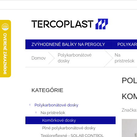
Prejsť
na
obsah
ZVÝHODNENÉ BALÍKY NA PERGOLY
POLYKA
Polykarbonátové
Na
Domov
dosky
prístrešok
B
PO
Preskočiť
O
kategórie
KATEGÓRIE
KOM
Č
Polykarbonátové dosky
N
Značka
Na prístrešok
Komôrkové dosky
Ý
Plné polykarbonátové dosky
P
Teploreflexné - SOLAR CONTROL