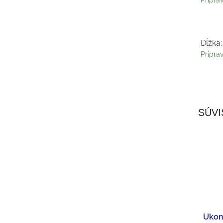
Pripra
Dĺžka:
Pripra
SÚVI
Ukonč