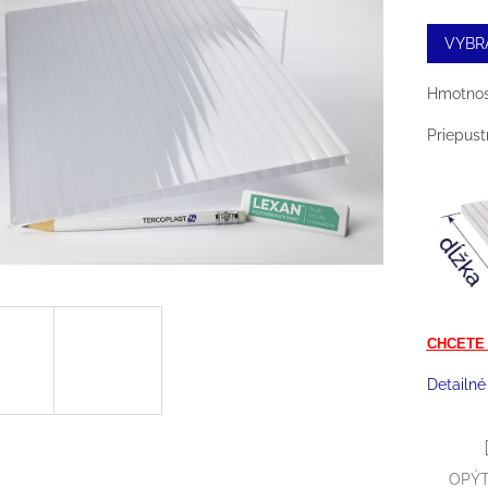
cena:
VYBR
Hmotnosť
Priepust
CHCETE
Detailné
OPÝT