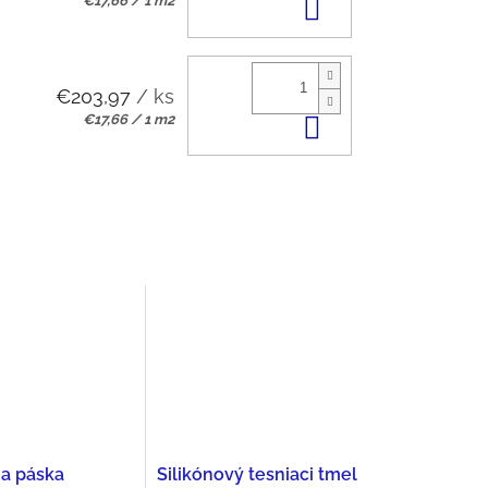
€17,66 / 1 m2
Do košíka
cena:
€203,97
/ ks
Jednotková
€17,66 / 1 m2
Do košíka
cena:
a páska
Silikónový tesniaci tmel