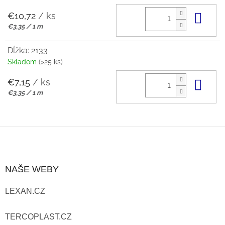
€10,72
/ ks
Do 
Jednotková
€3,35 / 1 m
cena:
Dĺžka: 2133
Skladom
(>25 ks)
€7,15
/ ks
Do 
Jednotková
€3,35 / 1 m
cena:
Z
Á
NAŠE WEBY
P
LEXAN.CZ
Ä
T
TERCOPLAST.CZ