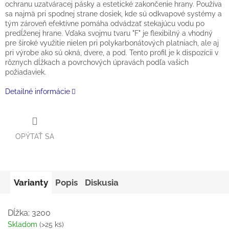
ochranu uzatváracej pásky a estetické zakončenie hrany. Používa
sa najmä pri spodnej strane dosiek, kde sú odkvapové systémy a
tým zároveň efektívne pomáha odvádzať stekajúcu vodu po
predĺženej hrane. Vďaka svojmu tvaru "F" je flexibilný a vhodný
pre široké využitie nielen pri polykarbonátových platniach, ale aj
pri výrobe ako sú okná, dvere, a pod. Tento profil je k dispozícii v
rôznych dĺžkach a povrchových úpravách podľa vašich
požiadaviek.
Detailné informácie
OPÝTAŤ SA
Varianty
Popis
Diskusia
Dĺžka: 3200
Skladom
(>25 ks)