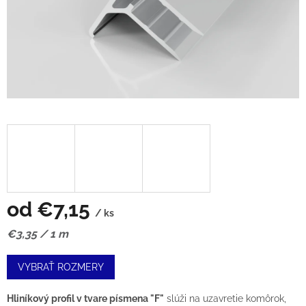
od
€7,15
/ ks
Jednotková
€3,35 / 1 m
cena:
VYBRAŤ ROZMERY
Hliníkový profil v tvare písmena "F"
slúži na uzavretie komôrok,