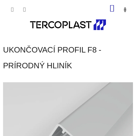
Prejsť
NÁKU
na
obsah
KOŠÍK
UKONČOVACÍ PROFIL F8 -
PRÍRODNÝ HLINÍK