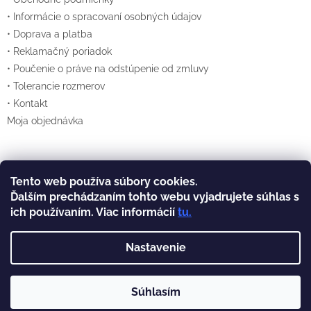
• Informácie o spracovaní osobných údajov
• Doprava a platba
• Reklamačný poriadok
• Poučenie o práve na odstúpenie od zmluvy
• Tolerancie rozmerov
• Kontakt
Moja objednávka
Tento web používa súbory cookies.
Vytvoril Shoptet
Ďalším prechádzaním tohto webu vyjadrujete súhlas s
ich používaním. Viac informácií
tu
.
Copyright 2026
Lexan.sk
. Všetky práva
vyhradené.
Nastavenie
Súhlasím
Prevádzkovateľom týchto
stránok je spoločnosť TERCOPLAST, s.r.o., Zátešie 1, Bratislava 83103