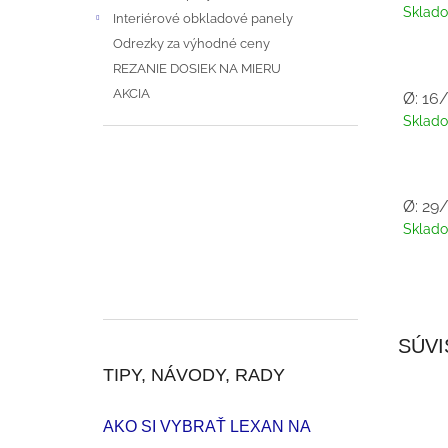
Sklad
Interiérové obkladové panely
Odrezky za výhodné ceny
REZANIE DOSIEK NA MIERU
AKCIA
Ø: 16
Sklad
Ø: 29
Sklad
SÚVI
TIPY, NÁVODY, RADY
AKO SI VYBRAŤ LEXAN NA