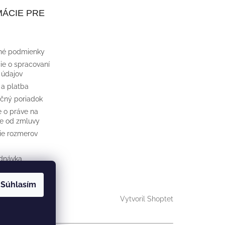
ÁCIE PRE
né podmienky
ie o spracovaní
 údajov
 a platba
čný poriadok
e o práve na
e od zmluvy
cie rozmerov
dnávka
Súhlasím
Vytvoril Shoptet