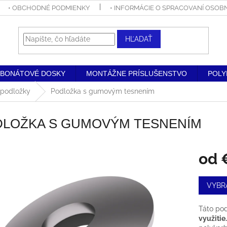
• OBCHODNÉ PODMIENKY
• INFORMÁCIE O SPRACOVANÍ OSO
HĽADAŤ
RBONÁTOVÉ DOSKY
MONTÁŽNE PRÍSLUŠENSTVO
POLY
 podložky
Podložka s gumovým tesnením
LOŽKA S GUMOVÝM TESNENÍM
od
Jednot
VYBR
cena:
Táto po
využitie.