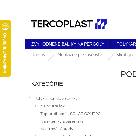
Prejsť
na
obsah
ZVÝHODNENÉ BALÍKY NA PERGOLY
POLYKA
Domov
Montážne príslušenstvo
Skrutky a
B
POD
Preskočiť
O
kategórie
KATEGÓRIE
Č
Polykarbonátové dosky
N
Na prístrešok
Teploreflexné - SOLAR CONTROL
Ý
Na skleníky a pareniská
P
Na zimné záhrady