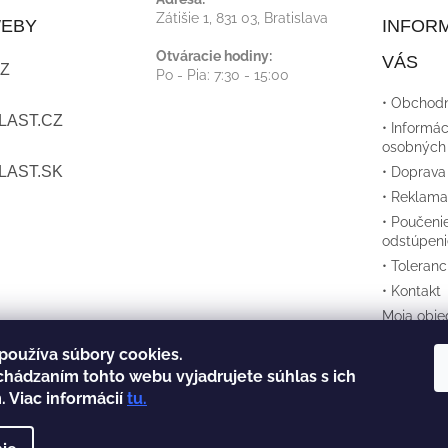
Zátišie 1, 831 03, Bratislava
WEBY
INFORM
Otváracie hodiny:
VÁS
Z
Po - Pia: 7:30 - 15:00
• Obchod
LAST.CZ
• Informác
osobných
LAST.SK
• Doprava
• Reklama
• Poučeni
odstúpeni
• Toleran
• Kontakt
Moja obje
používa súbory cookies.
chádzaním tohto webu vyjadrujete súhlas s ich
. Viac informácií
tu
.