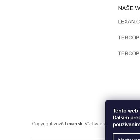
P
NAŠE 
Ä
LEXAN.C
T
I
TERCOP
E
TERCOP
Tento web 
Ďalším pre
Copyright 2026
Lexan.sk
. Všetky práva vyhradené.
používaním