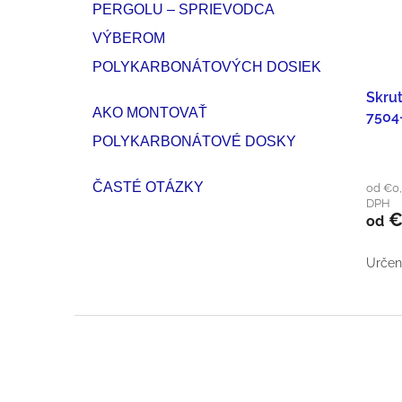
PERGOLU – SPRIEVODCA
VÝBEROM
POLYKARBONÁTOVÝCH DOSIEK
Skru
AKO MONTOVAŤ
7504
POLYKARBONÁTOVÉ DOSKY
ČASTÉ OTÁZKY
od €0,
DPH
€
od
Určená
Z
Á