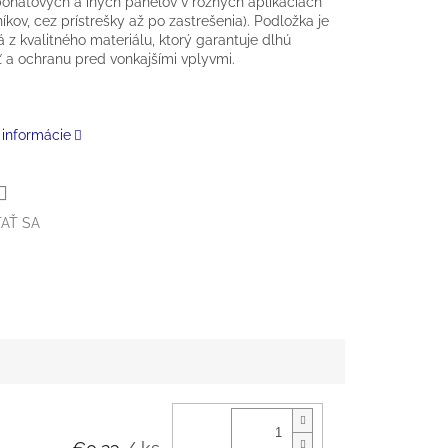
onátových a iných panelov v rôznych aplikáciách
níkov, cez prístrešky až po zastrešenia). Podložka je
 z kvalitného materiálu, ktorý garantuje dlhú
ť a ochranu pred vonkajšími vplyvmi.
 informácie
AŤ SA