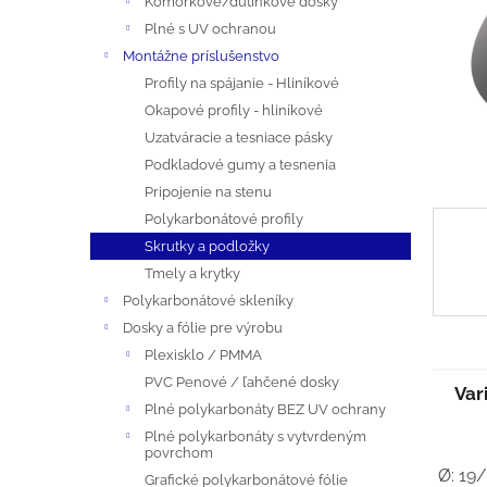
Komôrkové/dutinkové dosky
A
Plné s UV ochranou
N
Montážne príslušenstvo
Profily na spájanie - Hliníkové
E
Okapové profily - hliníkové
Uzatváracie a tesniace pásky
L
Podkladové gumy a tesnenia
Pripojenie na stenu
Polykarbonátové profily
Skrutky a podložky
Tmely a krytky
Polykarbonátové skleníky
Dosky a fólie pre výrobu
Plexisklo / PMMA
PVC Penové / ľahčené dosky
Var
Plné polykarbonáty BEZ UV ochrany
Plné polykarbonáty s vytvrdeným
povrchom
Ø: 19
Grafické polykarbonátové fólie