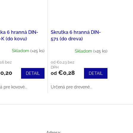
tka 6 hranná DIN-
Skrutka 6 hranná DIN-
-K (do kovu)
571 (do dreva)
Skladom
(>25 ks)
Skladom
(>25 ks)
16 bez
od €0,23 bez
DPH
0,20
€0,28
od
DETAIL
DETAIL
 pre kovové...
Určená pre drevené...
Adresa: