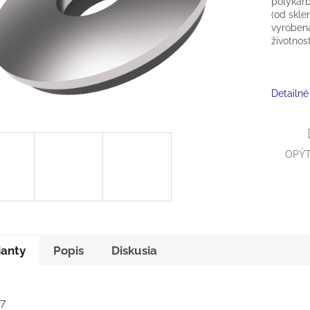
polykarb
(od skle
vyrobená
životnos
Detailné
OPÝT
ianty
Popis
Diskusia
/7