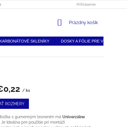
BNÝCH ÚDAJOV
• DOPRAVA A PLATBA
Prihlásenie
• REKLAMAČNÝ PORIAD
NÁKUPNÝ
Prázdny košík
KOŠÍK
KARBONÁTOVÉ SKLENÍKY
DOSKY A FÓLIE PRE VÝROBU
€0,22
/ ks
ková
AŤ ROZMERY
dložka s gumenným tesnením má
Univerzálne
Je Ideálna pre použitie pri montáži