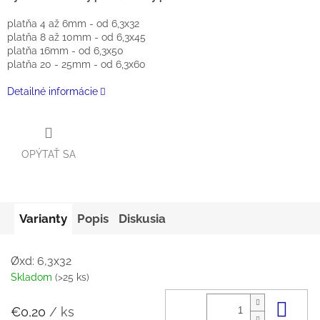
platňa 4 až 6mm - od 6,3x32
platňa 8 až 10mm - od 6,3x45
platňa 16mm - od 6,3x50
platňa 20 - 25mm - od 6,3x60
Detailné informácie
OPÝTAŤ SA
Varianty
Popis
Diskusia
Øxd: 6,3x32
Skladom
(>25 ks)
Do 
€0,20
/ ks