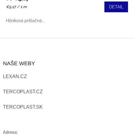
Jednotková
€5,17 / 1 m
DETAIL
cena:
Hliníková prítlačná...
Z
Á
NAŠE WEBY
P
LEXAN.CZ
Ä
T
TERCOPLAST.CZ
I
TERCOPLAST.SK
E
Adresa: