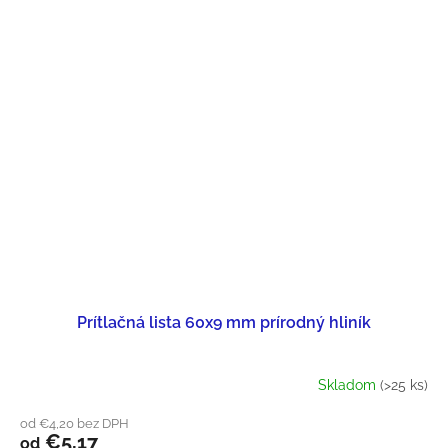
Prítlačná lista 60x9 mm prírodný hliník
Skladom
(>25 ks)
od €4,20 bez DPH
€5,17
od