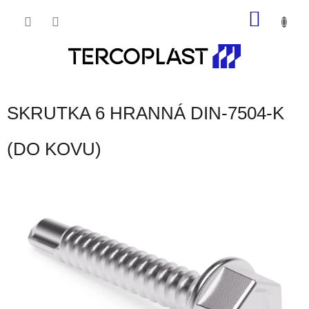
Prejsť
NÁKU
na
obsah
KOŠÍK
SKRUTKA 6 HRANNÁ DIN-7504-K
(DO KOVU)