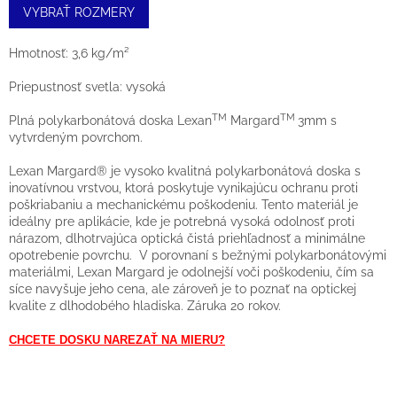
VYBRAŤ ROZMERY
Hmotnosť: 3,6 kg/m²
Priepustnosť svetla: vysoká
TM
TM
Plná polykarbonátová doska Lexan
Margard
3mm
s
vytvrdeným povrchom.
Lexan Margard® je vysoko kvalitná polykarbonátová doska s
inovatívnou vrstvou, ktorá poskytuje vynikajúcu ochranu proti
poškriabaniu a mechanickému poškodeniu. Tento materiál je
ideálny pre aplikácie, kde je potrebná vysoká odolnosť proti
nárazom, dlhotrvajúca optická čistá priehľadnosť a minimálne
opotrebenie povrchu. V porovnaní s bežnými polykarbonátovými
materiálmi, Lexan Margard je odolnejší voči poškodeniu, čím sa
síce navyšuje jeho cena, ale zároveň je to poznať na optickej
kvalite z dlhodobého hladiska. Záruka 20 rokov.
CHCETE DOSKU NAREZAŤ NA MIERU?