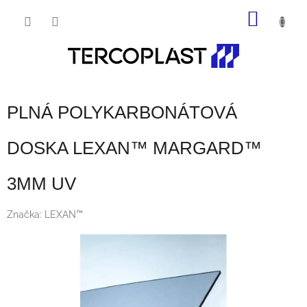
Prejsť
NÁKU
na
obsah
KOŠÍK
PLNÁ POLYKARBONÁTOVÁ
DOSKA LEXAN™ MARGARD™
3MM UV
Značka:
LEXAN™