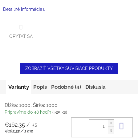
Detailné informácie
OPÝTAŤ SA
ZOBRAZIŤ VŠETKY SÚVISIACE PRODUKTY
Varianty
Popis
Podobné (4)
Diskusia
Dĺžka: 1000, Šírka: 1000
Pripravíme do 48 hodín
(>25 ks)
€162,35
/ ks
Do 
Jednotková
€162,35 / 1 m2
cena: