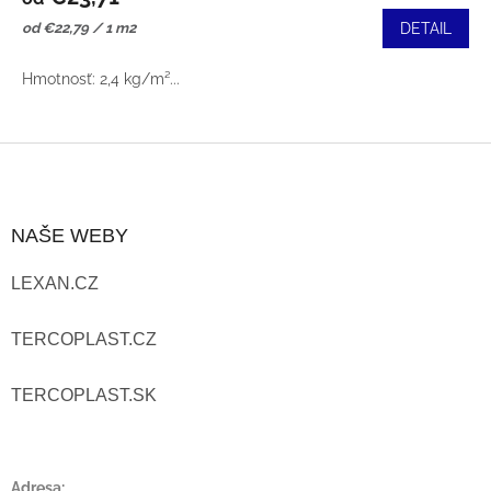
Jednotková
od €22,79 / 1 m2
DETAIL
cena:
Hmotnosť: 2,4 kg/m²...
Z
Á
NAŠE WEBY
P
LEXAN.CZ
Ä
T
TERCOPLAST.CZ
I
TERCOPLAST.SK
E
Adresa: