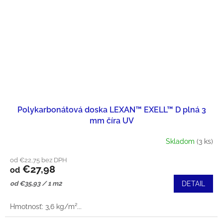
Polykarbonátová doska LEXAN™ EXELL™ D plná 3
mm číra UV
Skladom
(3 ks)
od €22,75 bez DPH
€27,98
od
Jednotková
od €35,93 / 1 m2
DETAIL
cena:
Hmotnosť: 3,6 kg/m²...