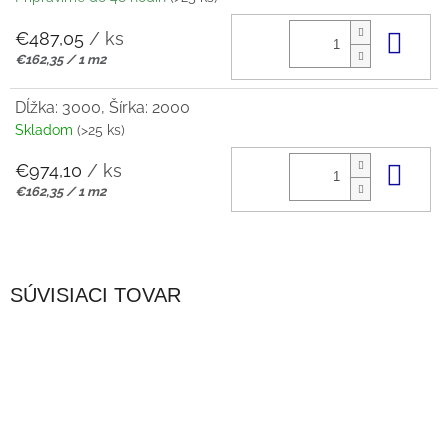
€487,05
/ ks
Do 
Jednotková
€162,35 / 1 m2
cena:
Dĺžka: 3000, Šírka: 2000
Skladom
(>25 ks)
€974,10
/ ks
Do 
Jednotková
€162,35 / 1 m2
cena:
SÚVISIACI TOVAR