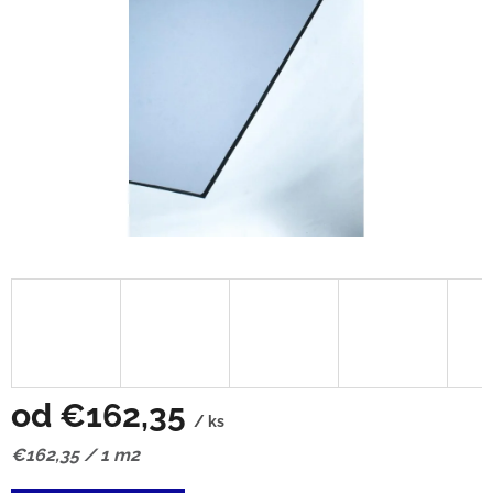
od
€162,35
/ ks
Jednotková
€162,35 / 1 m2
cena: