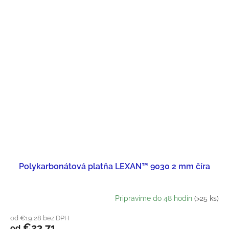
Polykarbonátová platňa LEXAN™ 9030 2 mm číra
Pripravíme do 48 hodín
(>25 ks)
od €19,28 bez DPH
€23,71
od