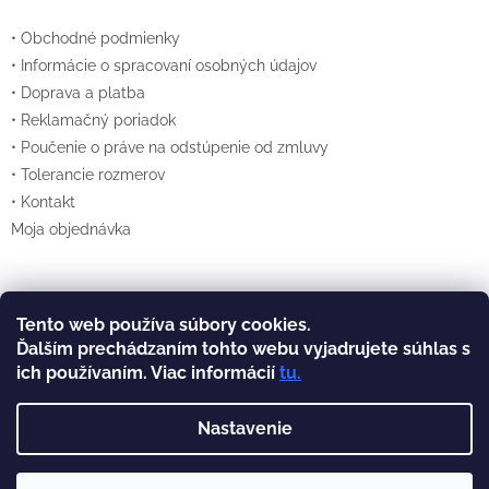
S
• Obchodné podmienky
U
• Informácie o spracovaní osobných údajov
• Doprava a platba
• Reklamačný poriadok
• Poučenie o práve na odstúpenie od zmluvy
• Tolerancie rozmerov
• Kontakt
Moja objednávka
Tento web používa súbory cookies.
Vytvoril Shoptet
Ďalším prechádzaním tohto webu vyjadrujete súhlas s
ich používaním. Viac informácií
tu
.
Copyright 2026
Lexan.sk
. Všetky práva
vyhradené.
Nastavenie