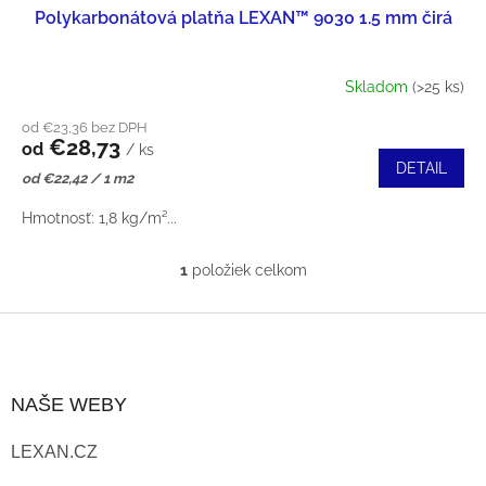
Polykarbonátová platňa LEXAN™ 9030 1.5 mm čirá
D
T
U
O
Skladom
(>25 ks)
K
V
od €23,36 bez DPH
€28,73
T
od
/ ks
DETAIL
Jednotková
od €22,42 / 1 m2
O
cena:
Hmotnosť: 1,8 kg/m²...
V
1
položiek celkom
O
V
Z
L
Á
NAŠE WEBY
Á
P
D
LEXAN.CZ
Ä
A