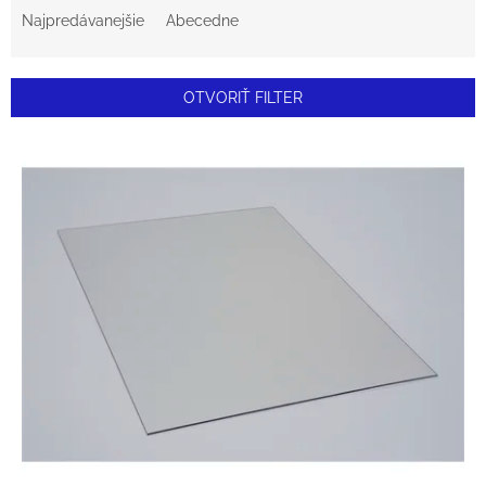
A
Najpredávanejšie
Abecedne
D
E
OTVORIŤ FILTER
N
V
I
Ý
E
P
P
I
R
S
O
P
D
R
U
O
K