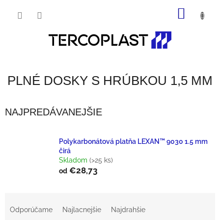
Prejsť
NÁKU
na
obsah
KOŠÍK
PLNÉ DOSKY S HRÚBKOU 1,5 MM
NAJPREDÁVANEJŠIE
Polykarbonátová platňa LEXAN™ 9030 1.5 mm
čirá
Skladom
(>25 ks)
€28,73
od
R
Odporúčame
Najlacnejšie
Najdrahšie