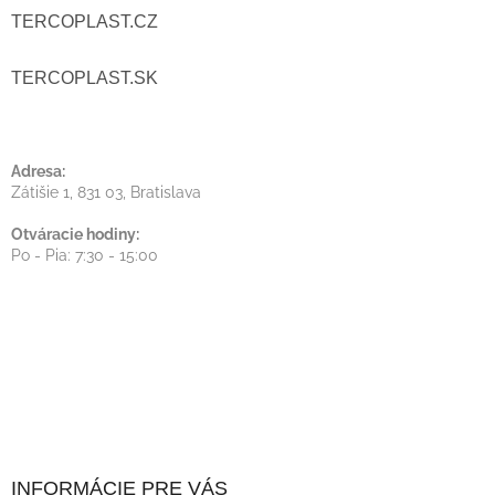
T
TERCOPLAST.CZ
C
I
I
TERCOPLAST.SK
E
E
P
Adresa:
Zátišie 1, 831 03, Bratislava
R
Otváracie hodiny:
V
Po - Pia: 7:30 - 15:00
K
Y
V
Ý
P
I
INFORMÁCIE PRE VÁS