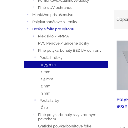
Komôrkové/dutinkové dosky
A
Plné s UV ochranou
N
R
Montážne príslušenstvo
Odpo
Polykarbonátové skleníky
E
A
Dosky a fólie pre výrobu
Plexisklo / PMMA
L
D
V
PVC Penové / ľahčené dosky
E
Plné polykarbonáty BEZ UV ochrany
Ý
Podľa hrúbky
N
P
0,75 mm
I
1 mm
I
1,5 mm
E
S
2 mm
3 mm
P
P
Poly
Podľa farby
9030
R
Číre
R
Plné polykarbonáty s vytvrdeným
O
povrchom
O
Grafické polykarbonátové fólie