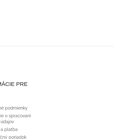
ÁCIE PRE
né podmienky
ie o spracovaní
 údajov
 a platba
čný poriadok