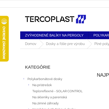
Prejsť
na
obsah
ZVÝHODNENÉ BALÍKY NA PERGOLY
POLYKA
Domov
Dosky a fólie pre výrobu
Plné pol
B
Preskočiť
O
kategórie
KATEGÓRIE
Č
NAJP
Polykarbonátové dosky
N
Na prístrešok
Teploreflexné - SOLAR CONTROL
Ý
Na skleníky a pareniská
P
Na zimné záhrady