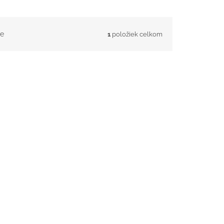
e
1
položiek celkom