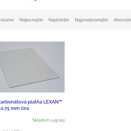
rúčame
Najlacnejšie
Najdrahšie
Najpredávanejšie
Abecedn
karbonátová platňa LEXAN™
 0.75 mm číra
Skladom
(>25 ks)