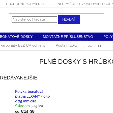
• OBCHODNÉ PODMIENKY
• INFORMÁCIE O SPRACOVANÍ OSO
HĽADAŤ
RBONÁTOVÉ DOSKY
MONTÁŽNE PRÍSLUŠENSTVO
POLY
ykarbonáty BEZ UV ochrany
Podľa hrúbky
0,75 mm
PLNÉ DOSKY S HRÚBK
REDÁVANEJŠIE
Polykarbonátová
platňa LEXAN™ 9030
0.75 mm číra
Skladom
(>25 ks)
€14,98
od