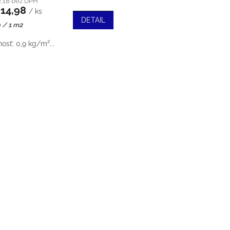
2,18 bez DPH
14,98
/ ks
DETAIL
tková
 / 1 m2
sť: 0,9 kg/m²...
O
V
L
Á
D
A
C
I
E