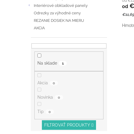
od €1
D
D
€
Interiérové obkladové panely
od
U
Odrezky za výhodné ceny
Jedno
€11,69
U
cena:
REZANIE DOSIEK NA MIERU
K
Hmotno
K
AKCIA
T
T
O
O
V
V
Na sklade
1
Akcia
0
Novinka
0
Tip
0
FILTROVAŤ PRODUKTY