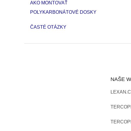
AKO MONTOVAŤ
POLYKARBONÁTOVÉ DOSKY
ČASTÉ OTÁZKY
Z
Á
P
NAŠE 
Ä
LEXAN.C
T
I
TERCOP
E
TERCOP