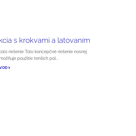
kcia s krokvami a latovaním
toto riešenie Toto koncepčné riešenie nosnej
možňuje použitie tenších pol...
ÁVOD