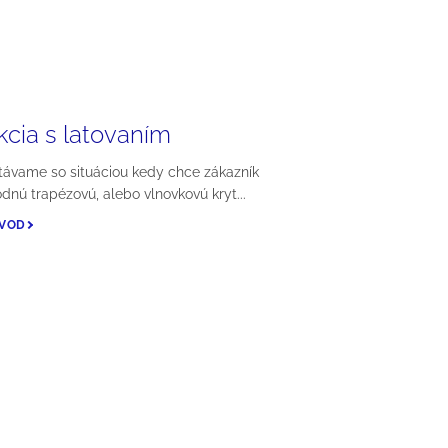
kcia s latovaním
etávame so situáciou kedy chce zákazník
dnú trapézovú, alebo vlnovkovú kryt...
ÁVOD