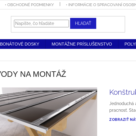
• OBCHODNÉ PODMIENKY
• INFORMÁCIE O SPRACOVANÍ OSO
HĽADAŤ
RBONÁTOVÉ DOSKY
MONTÁŽNE PRÍSLUŠENSTVO
POLY
VODY NA MONTÁŽ
Konštru
Jednoduchá a
pracnosť. Sta
ZOBRAZIŤ N