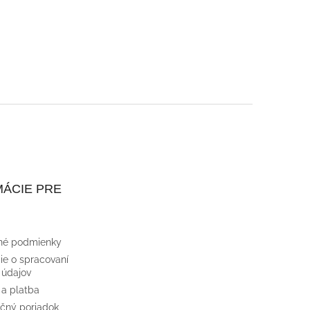
ÁCIE PRE
né podmienky
ie o spracovaní
 údajov
 a platba
čný poriadok