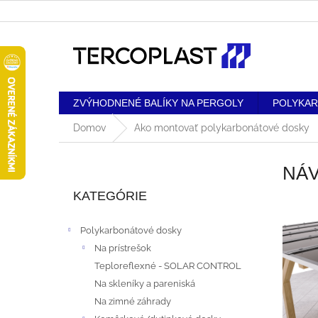
Prejsť
na
obsah
ZVÝHODNENÉ BALÍKY NA PERGOLY
POLYKA
Domov
Ako montovať polykarbonátové dosky
B
NÁ
Preskočiť
O
kategórie
KATEGÓRIE
Č
V
Polykarbonátové dosky
N
Ý
Na prístrešok
Teploreflexné - SOLAR CONTROL
Ý
P
Na skleníky a pareniská
P
I
Na zimné záhrady