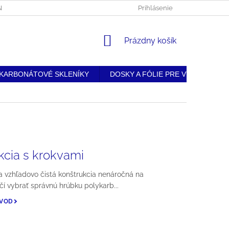
BNÝCH ÚDAJOV
• DOPRAVA A PLATBA
Prihlásenie
• REKLAMAČNÝ PORIAD
NÁKUPNÝ
Prázdny košík
KOŠÍK
KARBONÁTOVÉ SKLENÍKY
DOSKY A FÓLIE PRE VÝROBU
kcia s krokvami
 vzhľadovo čistá konštrukcia nenáročná na
čí vybrať správnú hrúbku polykarb...
ÁVOD