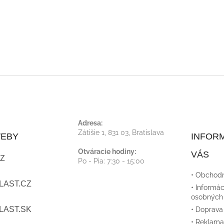
O
V
L
Á
Adresa:
Zátišie 1, 831 03, Bratislava
WEBY
INFORM
D
Otváracie hodiny:
VÁS
A
Z
Po - Pia: 7:30 - 15:00
• Obchod
C
LAST.CZ
• Informác
I
osobných
LAST.SK
• Doprava
E
• Reklama