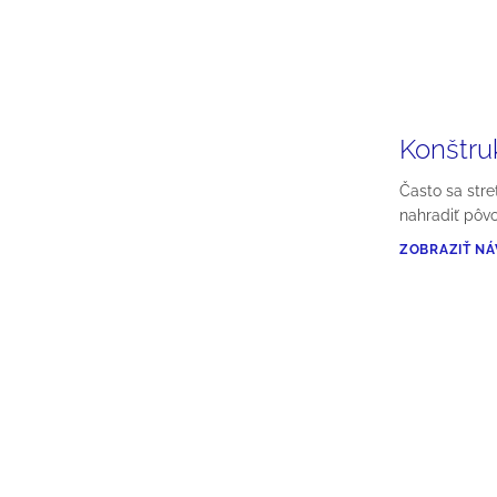
Konštru
Často sa str
nahradiť pôvo
ZOBRAZIŤ N