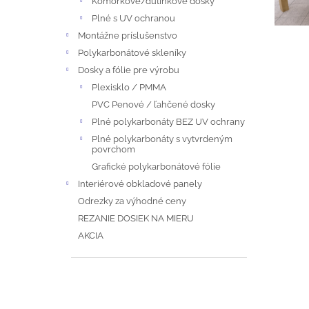
Komôrkové/dutinkové dosky
A
S
Plné s UV ochranou
N
Montážne príslušenstvo
Č
Polykarbonátové skleníky
E
L
Dosky a fólie pre výrobu
Plexisklo / PMMA
L
Á
PVC Penové / ľahčené dosky
N
Plné polykarbonáty BEZ UV ochrany
Plné polykarbonáty s vytvrdeným
K
povrchom
Grafické polykarbonátové fólie
O
Interiérové obkladové panely
Odrezky za výhodné ceny
V
REZANIE DOSIEK NA MIERU
AKCIA