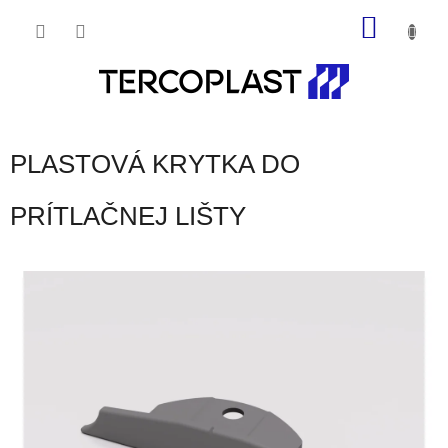
Prejsť
NÁKU
na
obsah
KOŠÍK
PLASTOVÁ KRYTKA DO
PRÍTLAČNEJ LIŠTY