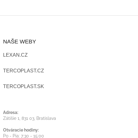
Z
Á
NAŠE WEBY
P
LEXAN.CZ
Ä
T
TERCOPLAST.CZ
I
TERCOPLAST.SK
E
Adresa:
Zátišie 1, 831 03, Bratislava
Otváracie hodiny:
Po - Pia: 7:30 - 15:00