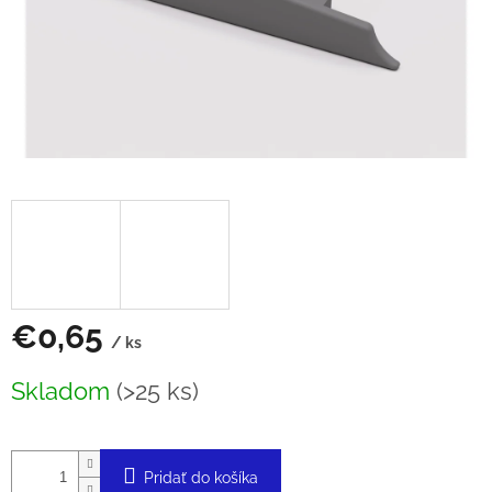
€0,65
/ ks
Jednotková
Skladom
(>25 ks)
cena:
Pridať do košíka