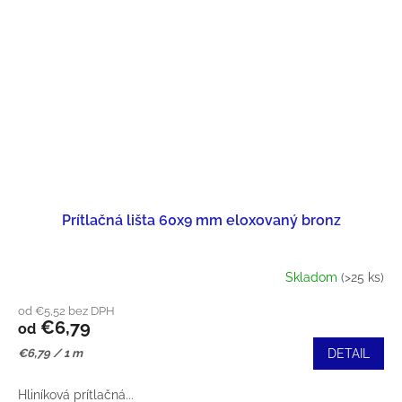
Prítlačná lišta 60x9 mm eloxovaný bronz
Skladom
(>25 ks)
od €5,52 bez DPH
€6,79
od
Jednotková
€6,79 / 1 m
DETAIL
cena:
Hliníková prítlačná...