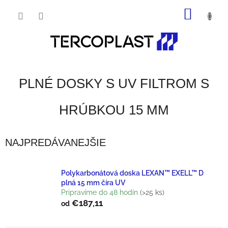
Prejsť
NÁKU
na
obsah
KOŠÍK
PLNÉ DOSKY S UV FILTROM S
HRÚBKOU 15 MM
NAJPREDÁVANEJŠIE
Polykarbonátová doska LEXAN™ EXELL™ D
plná 15 mm číra UV
Pripravíme do 48 hodín
(>25 ks)
€187,11
od