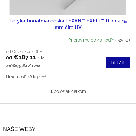
U
O
K
Polykarbonátová doska LEXAN™ EXELL™ D plná 15
D
T
mm číra UV
U
O
Pripravíme do 48 hodín
(>25 ks)
K
V
od €152,12 bez DPH
€187,11
T
od
/ ks
DETAIL
Jednotková
od €179,64 / 1 m2
O
cena:
Hmotnosť: 18 kg/m²...
V
1
položiek celkom
O
V
Z
L
Á
NAŠE WEBY
Á
P