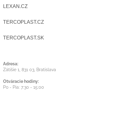
D
LEXAN.CZ
Ä
A
T
TERCOPLAST.CZ
C
I
I
TERCOPLAST.SK
E
E
P
Adresa:
Zátišie 1, 831 03, Bratislava
R
Otváracie hodiny:
V
Po - Pia: 7:30 - 15:00
K
Y
V
Ý
P