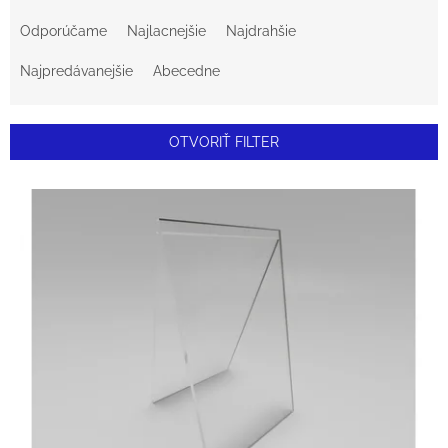
R
Odporúčame
Najlacnejšie
Najdrahšie
A
Najpredávanejšie
Abecedne
D
E
OTVORIŤ FILTER
N
V
I
Ý
E
P
P
I
R
S
O
P
D
R