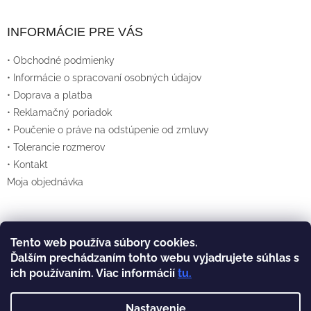
I
INFORMÁCIE PRE VÁS
S
• Obchodné podmienky
U
• Informácie o spracovaní osobných údajov
• Doprava a platba
• Reklamačný poriadok
• Poučenie o práve na odstúpenie od zmluvy
• Tolerancie rozmerov
• Kontakt
Moja objednávka
Tento web používa súbory cookies.
Vytvoril Shoptet
Ďalším prechádzaním tohto webu vyjadrujete súhlas s
ich používaním. Viac informácií
tu
.
Copyright 2026
Lexan.sk
. Všetky práva
vyhradené.
Nastavenie