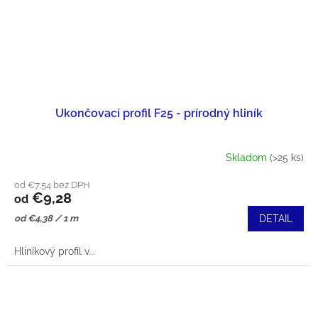
Ukončovací profil F25 - prírodný hliník
Skladom
(>25 ks)
od €7,54 bez DPH
€9,28
od
Jednotková
od €4,38 / 1 m
DETAIL
cena:
Hliníkový profil v...