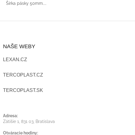
Šírka pásky 50mm....
Z
Á
NAŠE WEBY
P
LEXAN.CZ
Ä
T
TERCOPLAST.CZ
I
TERCOPLAST.SK
E
Adresa:
Zátišie 1, 831 03, Bratislava
Otváracie hodiny: