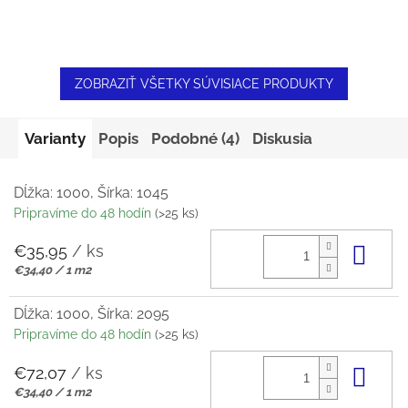
ZOBRAZIŤ VŠETKY SÚVISIACE PRODUKTY
Varianty
Popis
Podobné (4)
Diskusia
Dĺžka: 1000, Šírka: 1045
Pripravíme do 48 hodín
(>25 ks)
€35,95
/ ks
Do 
Jednotková
€34,40 / 1 m2
cena:
Dĺžka: 1000, Šírka: 2095
Pripravíme do 48 hodín
(>25 ks)
€72,07
/ ks
Do 
Jednotková
€34,40 / 1 m2
cena: