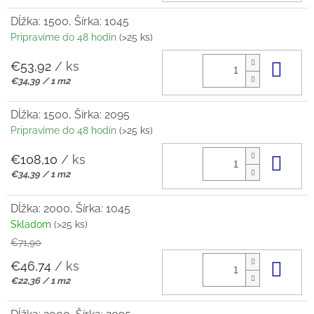
Dĺžka: 1500, Šírka: 1045
Pripravíme do 48 hodín
(>25 ks)
€53,92
/ ks
Do 
Jednotková
€34,39 / 1 m2
cena:
Dĺžka: 1500, Šírka: 2095
Pripravíme do 48 hodín
(>25 ks)
€108,10
/ ks
Do 
Jednotková
€34,39 / 1 m2
cena:
Dĺžka: 2000, Šírka: 1045
Skladom
(>25 ks)
€71,90
€46,74
/ ks
Do 
Jednotková
€22,36 / 1 m2
cena: