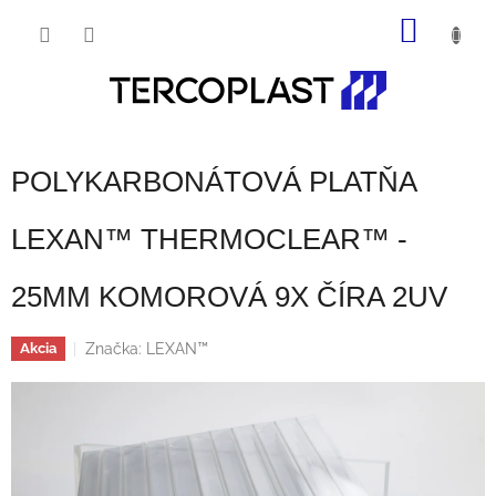
Prejsť
NÁKU
na
obsah
KOŠÍK
POLYKARBONÁTOVÁ PLATŇA
LEXAN™ THERMOCLEAR™ -
25MM KOMOROVÁ 9X ČÍRA 2UV
Značka:
LEXAN™
Akcia