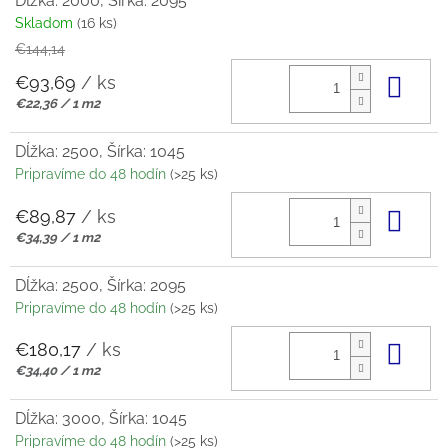
Dĺžka: 2000, Šírka: 2095
Skladom
(16 ks)
€144,14
€93,69
/ ks
Do 
Jednotková
€22,36 / 1 m2
cena:
Dĺžka: 2500, Šírka: 1045
Pripravíme do 48 hodín
(>25 ks)
€89,87
/ ks
Do 
Jednotková
€34,39 / 1 m2
cena:
Dĺžka: 2500, Šírka: 2095
Pripravíme do 48 hodín
(>25 ks)
€180,17
/ ks
Do 
Jednotková
€34,40 / 1 m2
cena:
Dĺžka: 3000, Šírka: 1045
Pripravíme do 48 hodín
(>25 ks)