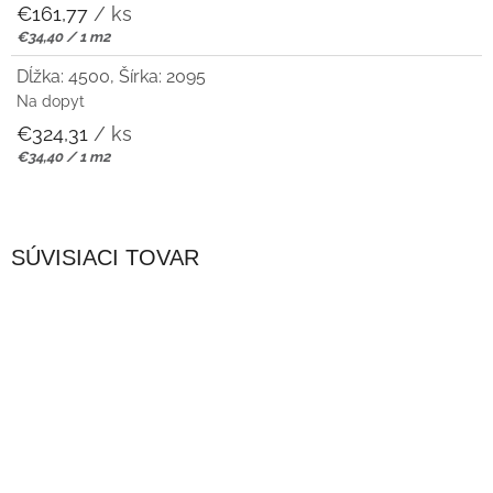
€161,77
/ ks
Jednotková
€34,40 / 1 m2
cena:
Dĺžka: 4500, Šírka: 2095
Na dopyt
€324,31
/ ks
Jednotková
€34,40 / 1 m2
cena:
SÚVISIACI TOVAR