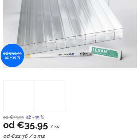
od €35,95
až –35 %
od €35,95
až –35 %
od
€35,95
/ ks
Jednotková
od €22,36 / 1 m2