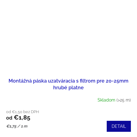
Montážná páska uzatváracia s filtrom pre 20-25mm
hrubé platne
Skladom
(>25 m)
od €1,50 bez DPH
€1,85
od
Jednotková
€1,75 / 1 m
DETAIL
cena: