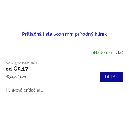
Prítlačná lista 60x9 mm prírodný hliník
Skladom
(>25 ks)
od €4,20 bez DPH
€5,17
od
Jednotková
€5,17 / 1 m
DETAIL
cena:
Hliníková prítlačná...