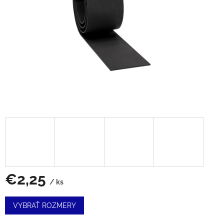
€2,25
/ ks
Jednotková
VYBRAŤ ROZMERY
cena: