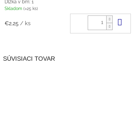
Dĺžka v bm: 1
Skladom
(>25 ks)
Do 
€2,25
/ ks
SÚVISIACI TOVAR