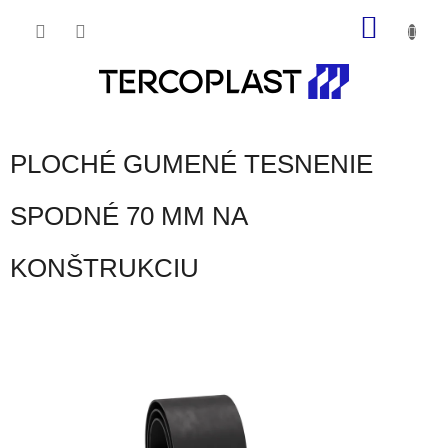
Prejsť
NÁKU
na
obsah
KOŠÍK
PLOCHÉ GUMENÉ TESNENIE
SPODNÉ 70 MM NA
KONŠTRUKCIU