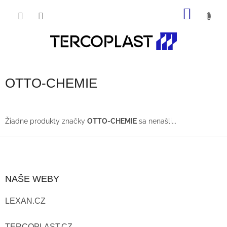
Prejsť
NÁKU
na
obsah
KOŠÍK
OTTO-CHEMIE
Žiadne produkty značky
OTTO-CHEMIE
sa nenašli...
Z
Á
NAŠE WEBY
P
LEXAN.CZ
Ä
T
TERCOPLAST.CZ