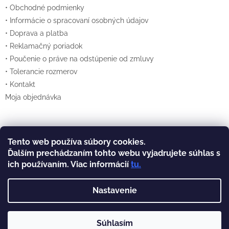
• Obchodné podmienky
• Informácie o spracovaní osobných údajov
• Doprava a platba
• Reklamačný poriadok
• Poučenie o práve na odstúpenie od zmluvy
• Tolerancie rozmerov
• Kontakt
Moja objednávka
Tento web používa súbory cookies.
Vytvoril Shoptet
Ďalším prechádzaním tohto webu vyjadrujete súhlas s
ich používaním. Viac informácií
tu
.
Copyright 2026
Lexan.sk
. Všetky práva
vyhradené.
Nastavenie
Súhlasím
Prevádzkovateľom týchto