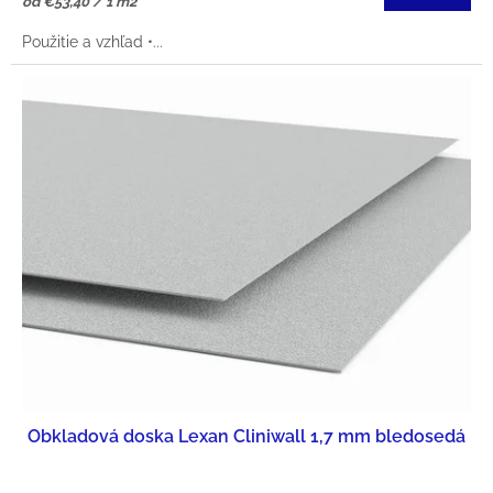
Jednotková
od €53,40 / 1 m2
V
O
cena:
Použitie a vzhľad •...
V
Obkladová doska Lexan Cliniwall 1,7 mm bledosedá