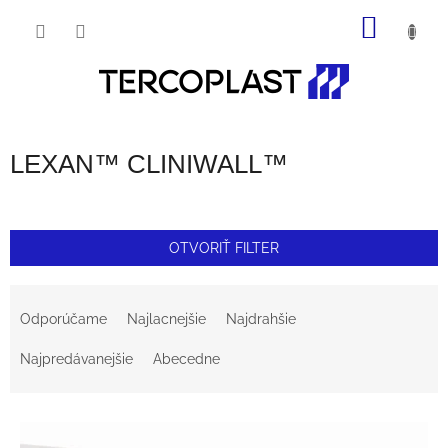
Prejsť
NÁKU
na
obsah
KOŠÍK
LEXAN™ CLINIWALL™
OTVORIŤ FILTER
R
Odporúčame
Najlacnejšie
Najdrahšie
A
Najpredávanejšie
Abecedne
D
E
V