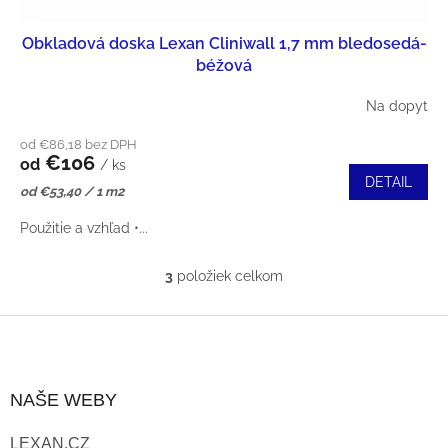
Obkladová doska Lexan Cliniwall 1,7 mm bledosedá-
béžová
Na dopyt
od €86,18 bez DPH
€106
od
/ ks
DETAIL
Jednotková
od €53,40 / 1 m2
cena:
Použitie a vzhľad •...
3
položiek celkom
O
V
Z
L
Á
NAŠE WEBY
Á
P
D
LEXAN.CZ