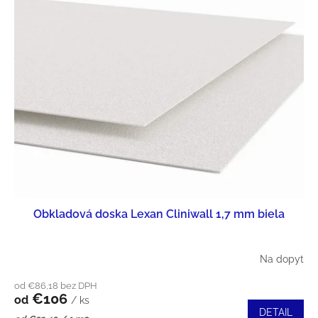
N
Ý
I
P
E
I
P
S
R
P
O
R
D
O
U
Obkladová doska Lexan Cliniwall 1,7 mm biela
D
K
U
Na dopyt
T
K
od €86,18 bez DPH
O
€106
T
od
/ ks
DETAIL