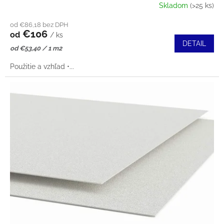
Skladom
(>25 ks)
od €86,18 bez DPH
€106
od
/ ks
DETAIL
Jednotková
od €53,40 / 1 m2
cena:
Použitie a vzhľad •...