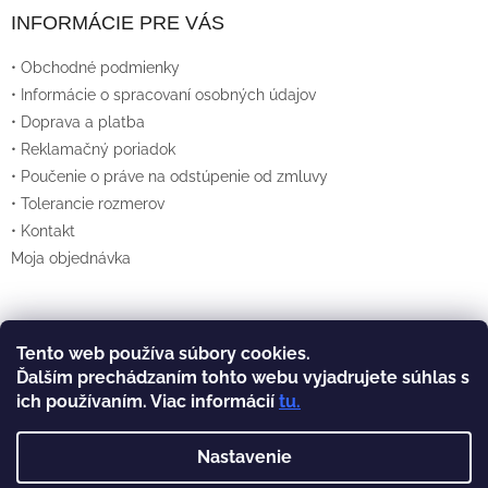
I
INFORMÁCIE PRE VÁS
S
• Obchodné podmienky
U
• Informácie o spracovaní osobných údajov
• Doprava a platba
• Reklamačný poriadok
• Poučenie o práve na odstúpenie od zmluvy
• Tolerancie rozmerov
• Kontakt
Moja objednávka
Tento web používa súbory cookies.
Vytvoril Shoptet
Ďalším prechádzaním tohto webu vyjadrujete súhlas s
ich používaním. Viac informácií
tu
.
Copyright 2026
Lexan.sk
. Všetky práva
vyhradené.
Nastavenie