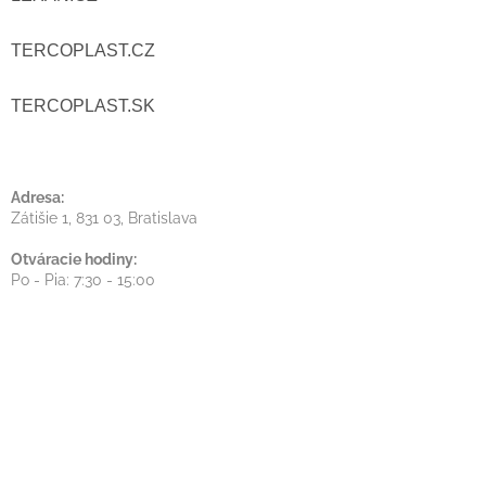
Ä
A
T
TERCOPLAST.CZ
C
I
I
TERCOPLAST.SK
E
E
P
Adresa:
Zátišie 1, 831 03, Bratislava
R
Otváracie hodiny:
V
Po - Pia: 7:30 - 15:00
K
Y
V
Ý
P