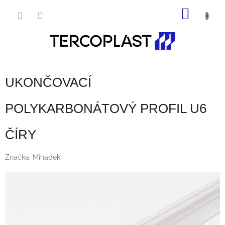
Prejsť
NÁKU
na
obsah
KOŠÍK
UKONČOVACÍ
POLYKARBONÁTOVÝ PROFIL U6
ČÍRY
Značka:
Minadek