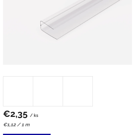
€2,35
/ ks
Jednotková
€1,12 / 1 m
cena: