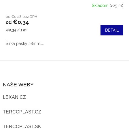
Skladom
(>25 m)
od €0,28 bez DPH
€0,34
od
Jednotková
€0,34 / 1 m
DETAIL
cena:
Šírka pásky 28mm....
Z
Á
NAŠE WEBY
P
LEXAN.CZ
Ä
T
TERCOPLAST.CZ
I
TERCOPLAST.SK