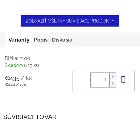
ZOBRAZIŤ VŠETKY SÚVISIACE PRODUKTY
Varianty
Popis
Diskusia
Dĺžka: 2100
Skladom
(>25 ks)
€2,35
/ ks
Do 
Jednotková
€1,12 / 1 m
cena:
SÚVISIACI TOVAR