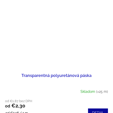
Transparentná polyuretánová páska
Skladom
(>25 m)
od €1,87 bez DPH
€2,30
od
Jednotková
od €2,18 / 1 m