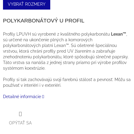
VYBRAŤ ROZMERY
POLYKARBONÁTOVÝ U PROFIL
Profily LPUVH sú vyrobené z kvalitného polykarbonátu
Lexan™
,
sú určené na ukončenie plných a komorových
polykarbonátových platní Lexan™. Sú ošetrené špeciálnou
vrstvou, ktorá chráni profily pred UV žiarením a zabraňuje
znehodnoteniu polykarbonátu, ktoré spôsobujú slnečné paprsky.
Táto vrstva sa nanáša z jednej strany priamo pri výrobe profilov
systémom koextrúzie.
Profily si tak zachovávajú svoji farebnú stálosť a pevnosť. Môžu sa
používať v interiéri i v exteriéri.
Detailné informácie
OPÝTAŤ SA