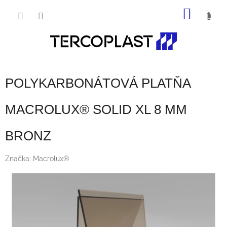
Prejsť
NÁKU
na
obsah
KOŠÍK
POLYKARBONÁTOVÁ PLATŇA
MACROLUX® SOLID XL 8 MM
BRONZ
Značka:
Macrolux®