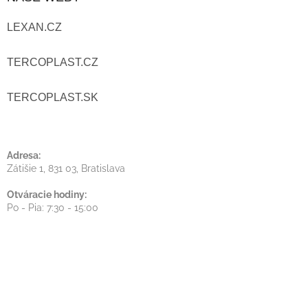
P
LEXAN.CZ
Ä
T
TERCOPLAST.CZ
I
TERCOPLAST.SK
E
Adresa:
Zátišie 1, 831 03, Bratislava
Otváracie hodiny:
Po - Pia: 7:30 - 15:00