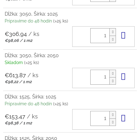
cena:
Dĺžka: 3050, Šírka: 1025
Pripravíme do 48 hodín
(>25 ks)
€306,94
/ ks
Do 
Jednotková
€98,06 / 1 m2
cena:
Dĺžka: 3050, Šírka: 2050
Skladom
(>25 ks)
€613,87
/ ks
Do 
Jednotková
€98,22 / 1 m2
cena:
Dĺžka: 1525, Šírka: 1025
Pripravíme do 48 hodín
(>25 ks)
€153,47
/ ks
Do 
Jednotková
€98,38 / 1 m2
cena:
Dĺžka: 1525, Šírka: 2050