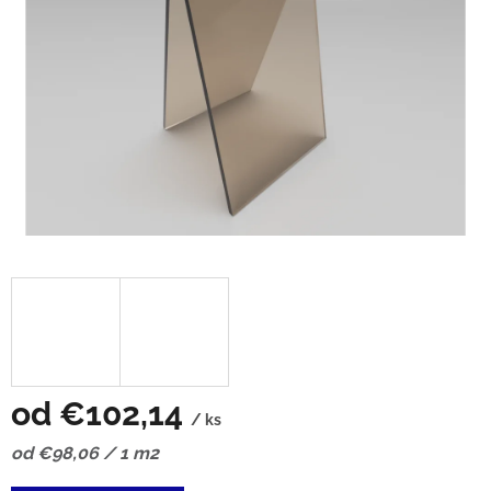
od
€102,14
/ ks
Jednotková
od €98,06 / 1 m2
cena: