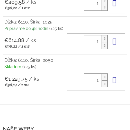
€409,58
/ ks
Do 
Jednotková
€98,22 / 1 m2
cena:
Dĺžka: 6110, Šírka: 1025
Pripravíme do 48 hodín
(>25 ks)
€614,88
/ ks
Do 
Jednotková
€98,22 / 1 m2
cena:
Dĺžka: 6110, Šírka: 2050
Skladom
(>25 ks)
€1 229,75
/ ks
Do 
Jednotková
€98,14 / 1 m2
cena:
Z
Á
NAŠE WEBY