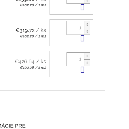
Jednotková
€102,28 / 1 m2
Do košíka
cena:
€319,72
/ ks
Jednotková
€102,28 / 1 m2
Do košíka
cena:
€426,64
/ ks
Jednotková
€102,26 / 1 m2
Do košíka
cena:
ÁCIE PRE