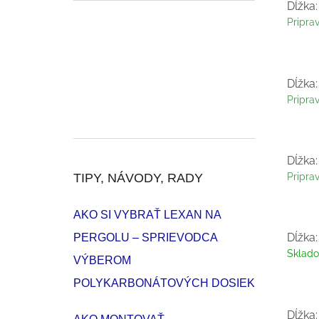
Dĺžka:
Pripra
Dĺžka:
Pripra
Dĺžka:
TIPY, NÁVODY, RADY
Pripra
AKO SI VYBRAŤ LEXAN NA
Dĺžka:
PERGOLU – SPRIEVODCA
Sklad
VÝBEROM
POLYKARBONÁTOVÝCH DOSIEK
Dĺžka: