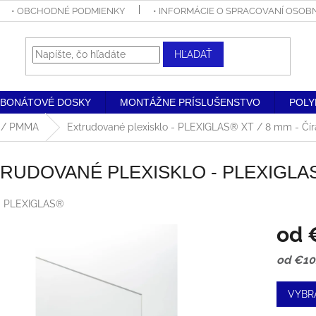
• OBCHODNÉ PODMIENKY
• INFORMÁCIE O SPRACOVANÍ OSO
HĽADAŤ
RBONÁTOVÉ DOSKY
MONTÁŽNE PRÍSLUŠENSTVO
POLY
o / PMMA
Extrudované plexisklo - PLEXIGLAS® XT / 8 mm - Čí
RUDOVANÉ PLEXISKLO - PLEXIGLAS® 
:
PLEXIGLAS®
od
Jednot
od €10
cena:
VYBR