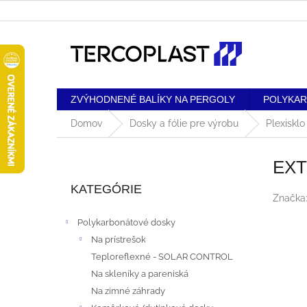
Prejsť
na
obsah
ZVÝHODNENÉ BALÍKY NA PERGOLY
POLYKA
Domov
Dosky a fólie pre výrobu
Plexiskl
B
EXT
Preskočiť
O
kategórie
KATEGÓRIE
Značka
Č
Polykarbonátové dosky
N
Na prístrešok
Teploreflexné - SOLAR CONTROL
Ý
Na skleníky a pareniská
P
Na zimné záhrady