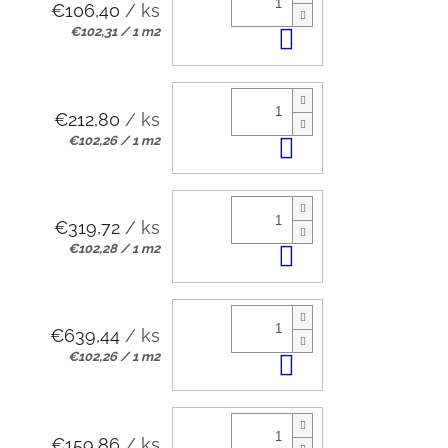
€106,40
/ ks
Jednotková
€102,31 / 1 m2
Do košíka
cena:
€212,80
/ ks
Jednotková
€102,26 / 1 m2
Do košíka
cena:
€319,72
/ ks
Jednotková
€102,28 / 1 m2
Do košíka
cena:
€639,44
/ ks
Jednotková
€102,26 / 1 m2
Do košíka
cena:
€159,86
/ ks