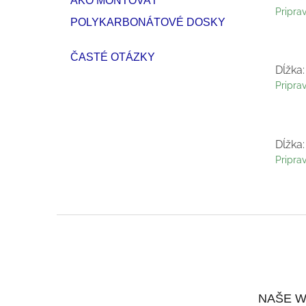
AKO MONTOVAŤ
Pripra
POLYKARBONÁTOVÉ DOSKY
ČASTÉ OTÁZKY
Dĺžka:
Pripra
Dĺžka:
Pripra
Z
Á
P
NAŠE 