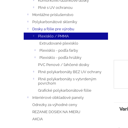
Komôrkové/dutinkové dosky
A
Plné s UV ochranou
N
Montážne príslušenstvo
Polykarbonátové skleníky
E
Dosky a fólie pre výrobu
Plexisklo / PMMA
L
Extrudované plexisklo
Plexisklo - podľa farby
Plexisklo - podľa hrúbky
PVC Penové / ľahčené dosky
Plné polykarbonáty BEZ UV ochrany
Plné polykarbonáty s vytvrdeným
povrchom
Grafické polykarbonátové fólie
Interiérové obkladové panely
Odrezky za výhodné ceny
Var
REZANIE DOSIEK NA MIERU
AKCIA