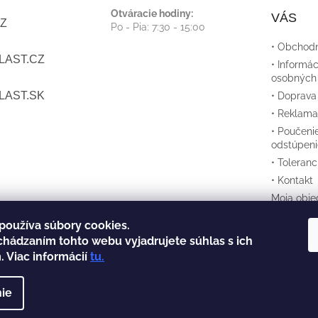
Otváracie hodiny:
VÁS
Z
Po - Pia: 7:30 - 15:00
• Obchod
LAST.CZ
• Informác
osobných
LAST.SK
• Doprava
• Reklama
• Poučeni
odstúpeni
• Toleran
• Kontakt
Moja obje
používa súbory cookies.
chádzaním tohto webu vyjadrujete súhlas s ich
. Viac informácií
tu
.
ie
Prevádzkovateľom týchto st