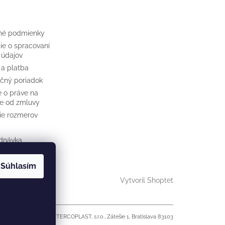
né podmienky
ie o spracovaní
 údajov
 a platba
čný poriadok
e o práve na
e od zmluvy
cie rozmerov
dnávka
Súhlasím
Vytvoril Shoptet
ránok je spoločnosť TERCOPLAST, s.r.o., Zátešie 1, Bratislava 83103