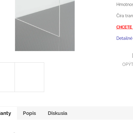
Hmotnos
Číra tra
CHCETE
Detailné
OPÝT
ianty
Popis
Diskusia