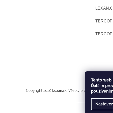
Ä
LEXAN.C
T
I
TERCOP
E
TERCOP
Tento web 
Ďalším pre
Copyright 2026
Lexan.sk
. Všetky práva vyhradené.
používaním
Nastaven