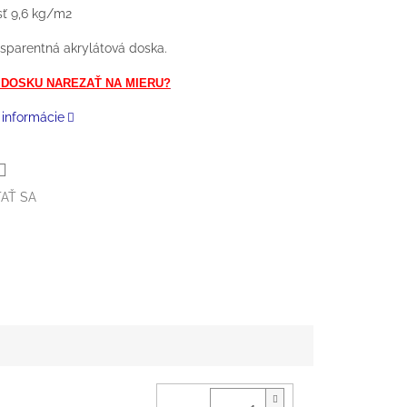
ť 9,6 kg/m2
nsparentná akrylátová doska.
 DOSKU NAREZAŤ NA MIERU?
 informácie
AŤ SA