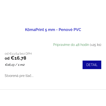
KömaPrint 5 mm - Penové PVC
Pripravíme do 48 hodín
(>25 ks)
od €13,64 bez DPH
€16,78
od
Jednotková
€16,13 / 1 m2
DETAIL
cena:
Stvorená pre tlač...
Z
Á