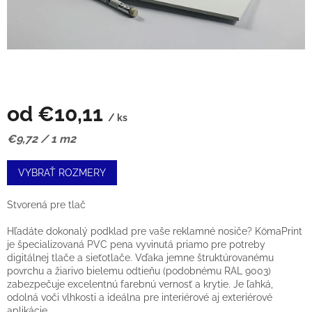
od
€10,11
/ ks
Jednotková
€9,72 / 1 m2
cena:
VYBRAŤ ROZMERY
Stvorená pre tlač
Hľadáte dokonalý podklad pre vaše reklamné nosiče? KömaPrint
je špecializovaná PVC pena vyvinutá priamo pre potreby
digitálnej tlače a sieťotlače. Vďaka jemne štruktúrovanému
povrchu a žiarivo bielemu odtieňu (podobnému RAL 9003)
zabezpečuje excelentnú farebnú vernosť a krytie. Je ľahká,
odolná voči vlhkosti a ideálna pre interiérové aj exteriérové
aplikácie.