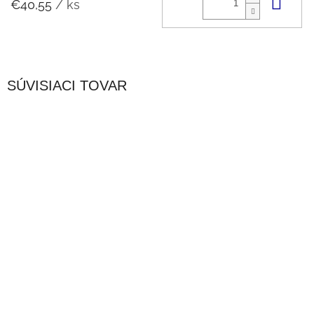
Do 
€40,55
/ ks
SÚVISIACI TOVAR