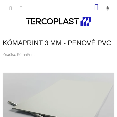
Prejsť
NÁKU
na
obsah
KOŠÍK
KÖMAPRINT 3 MM - PENOVÉ PVC
Značka:
KömaPrint