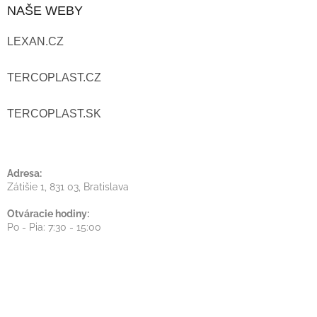
NAŠE WEBY
P
LEXAN.CZ
Ä
T
TERCOPLAST.CZ
I
TERCOPLAST.SK
E
Adresa:
Zátišie 1, 831 03, Bratislava
Otváracie hodiny:
Po - Pia: 7:30 - 15:00