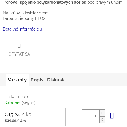
"rohové" spojenie polykarbonátových dosiek
pod pravým uhlom.
Na hrúbku dosiek: 10mm
Farba: strieborný ELOX
Detailné informácie
OPÝTAŤ SA
Varianty
Popis
Diskusia
Dĺžka: 1000
Skladom
(>25 ks)
€15,24
/ ks
Do 
Jednotková
€15,24 / 1 m
cena: