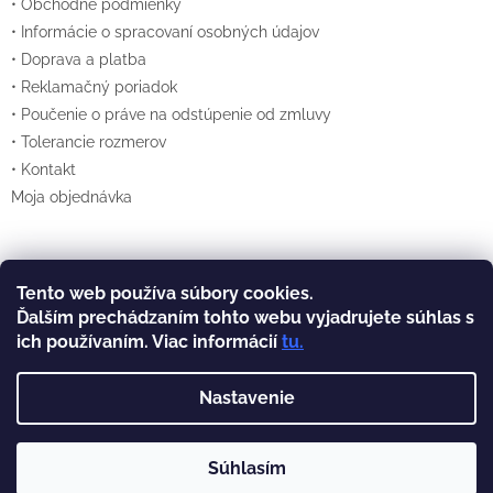
• Obchodné podmienky
• Informácie o spracovaní osobných údajov
• Doprava a platba
• Reklamačný poriadok
• Poučenie o práve na odstúpenie od zmluvy
• Tolerancie rozmerov
• Kontakt
Moja objednávka
Tento web používa súbory cookies.
Vytvoril Shoptet
Ďalším prechádzaním tohto webu vyjadrujete súhlas s
ich používaním. Viac informácií
tu
.
Copyright 2026
Lexan.sk
. Všetky práva
vyhradené.
Nastavenie
Súhlasím
Prevádzkovateľom týchto