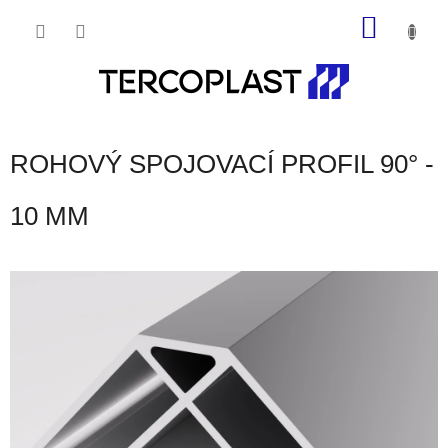
Prejsť
NÁKU
na
obsah
KOŠÍK
ROHOVÝ SPOJOVACÍ PROFIL 90° -
10 MM