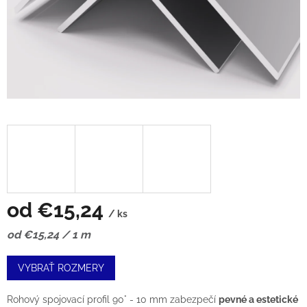
od
€15,24
/ ks
Jednotková
od €15,24 / 1 m
cena:
VYBRAŤ ROZMERY
Rohový spojovací profil 90° - 10 mm zabezpečí
pevné a estetické