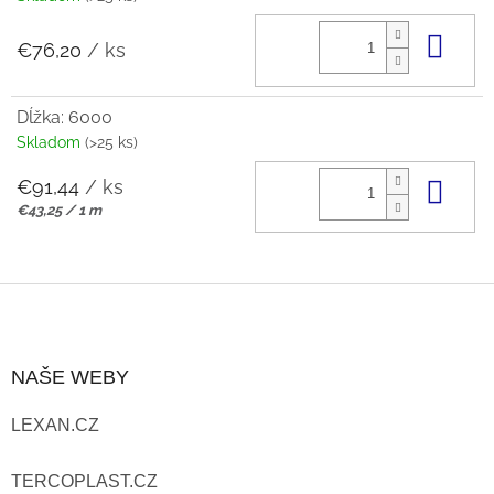
Do 
€76,20
/ ks
Dĺžka: 6000
Skladom
(>25 ks)
€91,44
/ ks
Do 
Jednotková
€43,25 / 1 m
cena:
Z
Á
NAŠE WEBY
P
LEXAN.CZ
Ä
T
TERCOPLAST.CZ