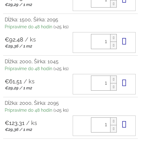
Jednotková
€29,29 / 1 m2
cena:
Dĺžka: 1500, Šírka: 2095
Pripravíme do 48 hodín
(>25 ks)
€92,48
/ ks
Do 
Jednotková
€29,36 / 1 m2
cena:
Dĺžka: 2000, Šírka: 1045
Pripravíme do 48 hodín
(>25 ks)
€61,51
/ ks
Do 
Jednotková
€29,29 / 1 m2
cena:
Dĺžka: 2000, Šírka: 2095
Pripravíme do 48 hodín
(>25 ks)
€123,31
/ ks
Do 
Jednotková
€29,36 / 1 m2
cena: