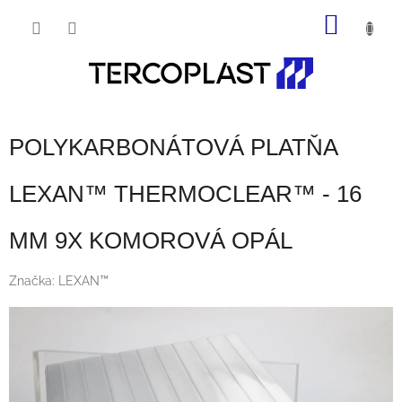
Prejsť
NÁKU
na
obsah
KOŠÍK
POLYKARBONÁTOVÁ PLATŇA
LEXAN™ THERMOCLEAR™ - 16
MM 9X KOMOROVÁ OPÁL
Značka:
LEXAN™