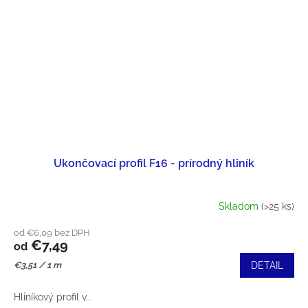
Ukončovací profil F16 - prírodný hliník
Skladom
(>25 ks)
od €6,09 bez DPH
€7,49
od
Jednotková
€3,51 / 1 m
DETAIL
cena:
Hliníkový profil v...