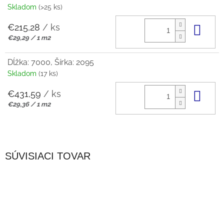
Skladom
(>25 ks)
€215,28
/ ks
Do 
Jednotková
€29,29 / 1 m2
cena:
Dĺžka: 7000, Šírka: 2095
Skladom
(17 ks)
€431,59
/ ks
Do 
Jednotková
€29,36 / 1 m2
cena:
SÚVISIACI TOVAR