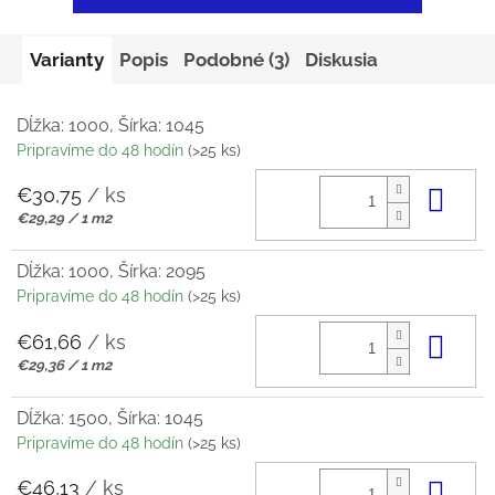
Varianty
Popis
Podobné (3)
Diskusia
Dĺžka: 1000, Šírka: 1045
Pripravíme do 48 hodín
(>25 ks)
€30,75
/ ks
Do 
Jednotková
€29,29 / 1 m2
cena:
Dĺžka: 1000, Šírka: 2095
Pripravíme do 48 hodín
(>25 ks)
€61,66
/ ks
Do 
Jednotková
€29,36 / 1 m2
cena:
Dĺžka: 1500, Šírka: 1045
Pripravíme do 48 hodín
(>25 ks)
€46,13
/ ks
Do 