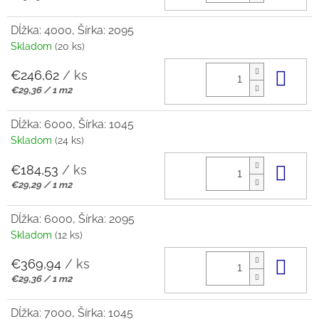
cena:
Dĺžka: 4000, Šírka: 2095
Skladom
(20 ks)
€246,62
/ ks
Do 
Jednotková
€29,36 / 1 m2
cena:
Dĺžka: 6000, Šírka: 1045
Skladom
(24 ks)
€184,53
/ ks
Do 
Jednotková
€29,29 / 1 m2
cena:
Dĺžka: 6000, Šírka: 2095
Skladom
(12 ks)
€369,94
/ ks
Do 
Jednotková
€29,36 / 1 m2
cena:
Dĺžka: 7000, Šírka: 1045