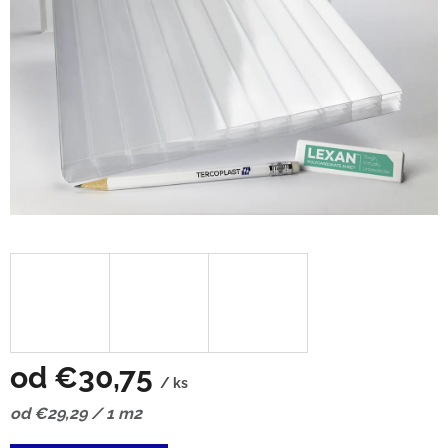
od
€30,75
/ ks
Jednotková
od €29,29 / 1 m2
cena: