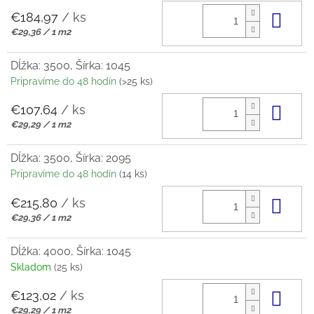
€184,97
/ ks
Do 
Jednotková
€29,36 / 1 m2
cena:
Dĺžka: 3500, Šírka: 1045
Pripravíme do 48 hodín
(>25 ks)
€107,64
/ ks
Do 
Jednotková
€29,29 / 1 m2
cena:
Dĺžka: 3500, Šírka: 2095
Pripravíme do 48 hodín
(14 ks)
€215,80
/ ks
Do 
Jednotková
€29,36 / 1 m2
cena:
Dĺžka: 4000, Šírka: 1045
Skladom
(25 ks)
€123,02
/ ks
Do 
Jednotková
€29,29 / 1 m2