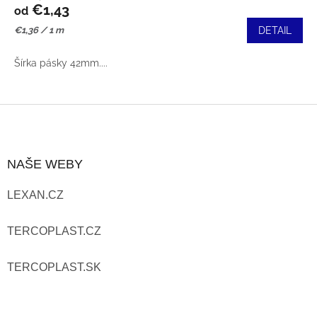
€1,43
od
Jednotková
€1,36 / 1 m
DETAIL
cena:
Šírka pásky 42mm....
Z
Á
NAŠE WEBY
P
LEXAN.CZ
Ä
T
TERCOPLAST.CZ
I
TERCOPLAST.SK
E